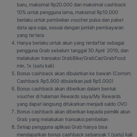
baru, maksimal Rp20.000 dan maksimal cashback
10% untuk pengguna lama, maksimal Rp10.000
berlaku untuk pembelian voucher pulsa dan paket
data apa saja, sesuai dengan jumlah pembayaran
yang tertera
Hanya berlaku untuk akun yang terdaftar sebagai
pengguna Grab sebelum tanggal 30 April 2019, dan
melakukan transaksi GrabBike/GrabCar/GrabFood
min. 1x (satu kali)
Bonus cashback akan dibulatkan ke bawah (Contoh:
Cashback Rp5.900 dibulatkan jadi Rp5.000)
Bonus cashback akan diberikan dalam bentuk
voucher di halaman Rewards saya/My Rewards
yang dapat langsung ditukarkan menjadi saldo OVO
Bonus cashback akan diberikan kepada pemilik akun
Grab yang melakukan transaksi pembelian
Setiap pengguna aplikasi Grab hanya bisa
mendapatkan bonus cashback sebanyak 1 (satu) kali