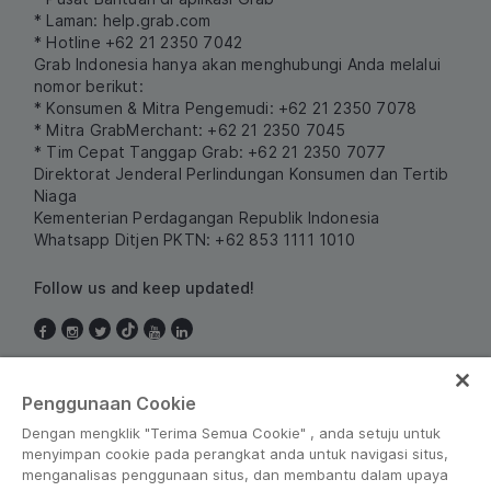
* Laman:
help.grab.com
* Hotline +62 21 2350 7042
Grab Indonesia hanya akan menghubungi Anda melalui
nomor berikut:
* Konsumen & Mitra Pengemudi: +62 21 2350 7078
* Mitra GrabMerchant: +62 21 2350 7045
* Tim Cepat Tanggap Grab: +62 21 2350 7077
Direktorat Jenderal Perlindungan Konsumen dan Tertib
Niaga
Kementerian Perdagangan Republik Indonesia
Whatsapp Ditjen PKTN: +62 853 1111 1010
Follow us and keep updated!
Indonesia
Penggunaan Cookie
Dengan mengklik "Terima Semua Cookie" , anda setuju untuk
menyimpan cookie pada perangkat anda untuk navigasi situs,
menganalisas penggunaan situs, dan membantu dalam upaya