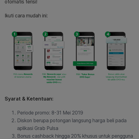
otomatis terisi!
Ikuti cara mudah ini:
Syarat & Ketentuan:
Periode promo: 8-31 Mei 2019
Diskon berupa potongan langsung harga beli pada
aplikasi Grab Pulsa
Bonus cashback hingga 20% khusus untuk pengguna