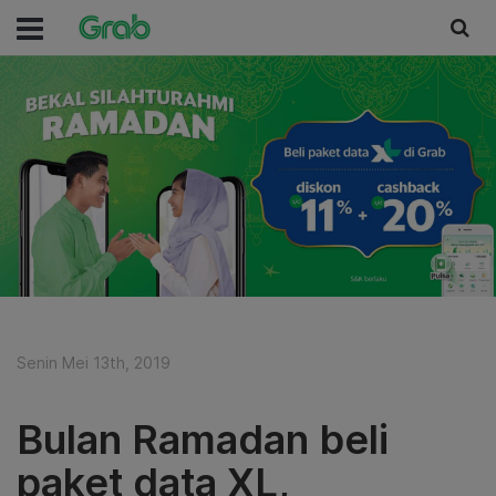
Senin Mei 13th, 2019
Bulan Ramadan beli
paket data XL,