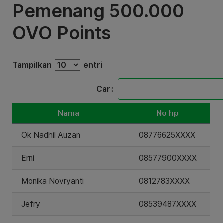
Pemenang 500.000
OVO Points
Tampilkan
entri
Cari:
Nama
No hp
Ok Nadhil Auzan
08776625XXXX
Erni
08577900XXXX
Monika Novryanti
0812783XXXX
Jefry
08539487XXXX