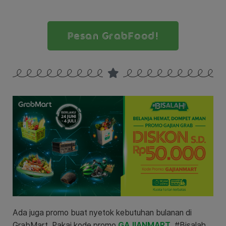
Pesan GrabFood!
Ada juga promo buat nyetok kebutuhan bulanan di
GrabMart. Pakai kode promo
GAJIANMART
, #Bisalah