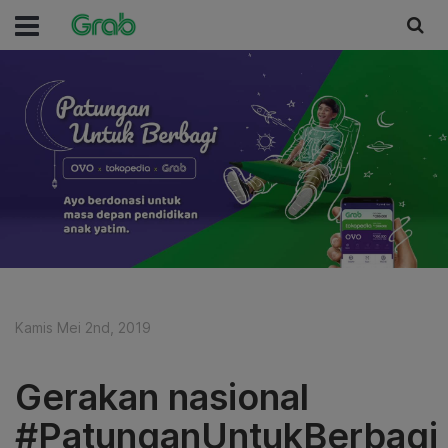
Kamis Mei 2nd, 2019
Gerakan nasional
#PatunganUntukBerbagi