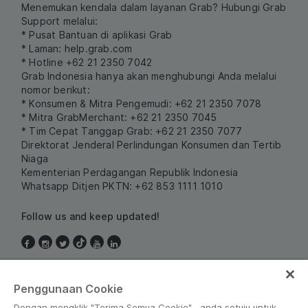
Menemukan kendala dalam layanan Grab? Hubungi Grab
Support melalui:
* Pusat Bantuan di aplikasi Grab
* Laman:
help.grab.com
* Hotline +62 21 2350 7042
Grab Indonesia hanya akan menghubungi Anda melalui
nomor berikut:
* Konsumen & Mitra Pengemudi: +62 21 2350 7078
* Mitra GrabMerchant: +62 21 2350 7045
* Tim Cepat Tanggap Grab: +62 21 2350 7077
Direktorat Jenderal Perlindungan Konsumen dan Tertib
Niaga
Kementerian Perdagangan Republik Indonesia
Whatsapp Ditjen PKTN: +62 853 1111 1010
Follow us and keep updated!
Indonesia
Penggunaan Cookie
Dengan mengklik "Terima Semua Cookie" , anda setuju untuk