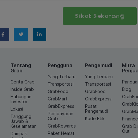
Sikat Sekarang
Tentang
Pengguna
Pengemudi
Mitra
Grab
Penjua
Yang Terbaru
Yang Terbaru
Cerita Grab
Pandua
Transportasi
Transportasi
Inside Grab
Blog
GrabFood
GrabFood
Hubungan
GrabFo
GrabMart
GrabExpress
Investor
GrabKi
GrabExpress
Pusat
Lokasi
Pengemudi
GrabMa
Pembayaran
Tanggung
Grab
Kode Etik
Financ
Jawab &
GrabRewards
Keselamatan
Grab D
Out
Paket Hemat
Dampak