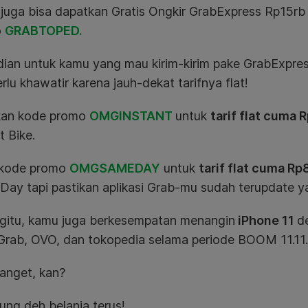
juga bisa dapatkan Gratis Ongkir GrabExpress Rp15rb
o
GRABTOPED.
ian untuk kamu yang
mau kirim-kirim pake GrabExpress
rlu khawatir karena jauh-dekat tarifnya flat!
an kode promo
OMGINSTANT
untuk
tarif flat cuma 
t Bike.
 kode promo
OMGSAMEDAY
untuk
tarif flat cuma R
Day tapi pastikan aplikasi Grab-mu sudah terupdate y
gitu, kamu juga berkesempatan menangin
iPhone 11
de
Grab, OVO, dan tokopedia
selama periode BOOM 11.11
banget, kan?
ung deh belanja terus!