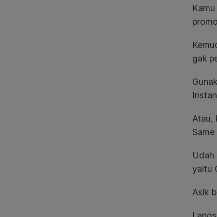
Kamu 
prom
Kemud
gak pe
Gunak
Instan
Atau,
Same 
Udah 
yaitu
Asik 
Langs