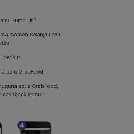
kamu kumpulin?
ama momen Belanja OVO
edia!
 berikut:
na baru GrabFood.
ngguna setia GrabFood,
er cashback kamu :