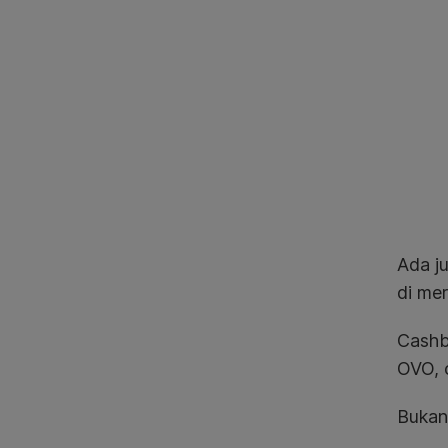
Ada j
di me
Cashb
OVO, 
Bukan