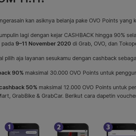
ngerasain kan asiknya belanja pake OVO Points yang 
kumpulin lagi dengan
kejar CASHBACK
hingga
90%
sel
 pada
9–11 November 2020
di Grab, OVO, dan Tokop
al pilih aja layanan sesukamu dengan cashback sebagai
back 90%
maksimal 30.000 OVO Points untuk penggu
cashback 50%
maksimal 12.000 OVO Points untuk pe
art, GrabBike & GrabCar. Berikut cara dapetin vouch