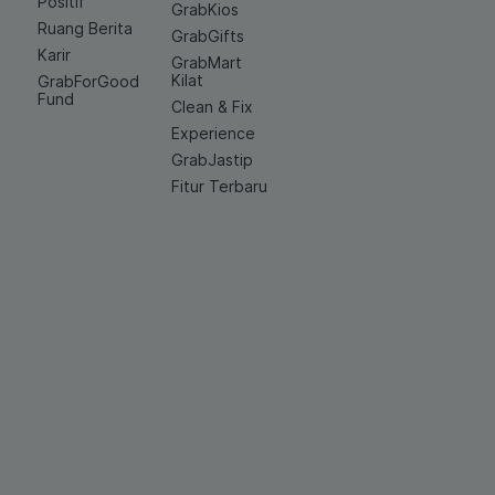
Positif
GrabKios
Ruang Berita
GrabGifts
Karir
GrabMart
Kilat
GrabForGood
Fund
Clean & Fix
Experience
GrabJastip
Fitur Terbaru