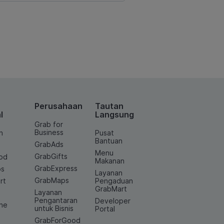
Perusahaan
Tautan
l
Langsung
Grab for
Business
n
Pusat
Bantuan
GrabAds
Menu
GrabGifts
od
Makanan
GrabExpress
os
Layanan
GrabMaps
rt
Pengaduan
GrabMart
Layanan
e
Pengantaran
Developer
ine
untuk Bisnis
Portal
GrabForGood