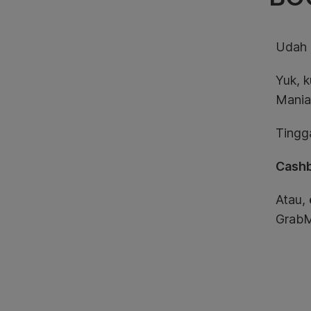
Udah 
Yuk, 
Mania
Tingg
Cash
Atau,
GrabM