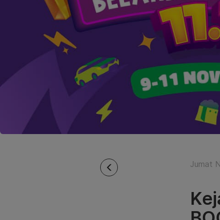
Jumat N
Kej
BOO