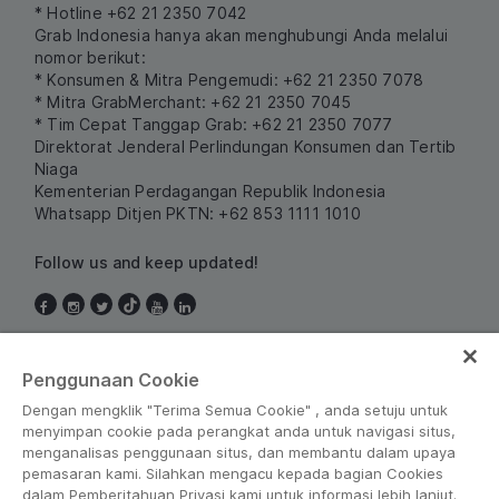
* Hotline +62 21 2350 7042
Grab Indonesia hanya akan menghubungi Anda melalui
nomor berikut:
* Konsumen & Mitra Pengemudi: +62 21 2350 7078
* Mitra GrabMerchant: +62 21 2350 7045
* Tim Cepat Tanggap Grab: +62 21 2350 7077
Direktorat Jenderal Perlindungan Konsumen dan Tertib
Niaga
Kementerian Perdagangan Republik Indonesia
Whatsapp Ditjen PKTN: +62 853 1111 1010
Follow us and keep updated!
Indonesia
Penggunaan Cookie
Dengan mengklik "Terima Semua Cookie" , anda setuju untuk
menyimpan cookie pada perangkat anda untuk navigasi situs,
menganalisas penggunaan situs, dan membantu dalam upaya
pemasaran kami. Silahkan mengacu kepada bagian Cookies
dalam Pemberitahuan Privasi kami untuk informasi lebih lanjut.