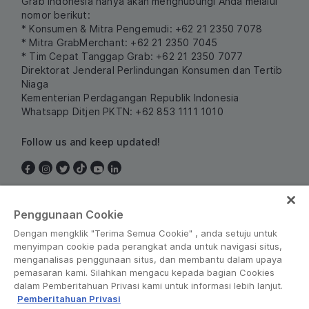
Grab Indonesia hanya akan menghubungi Anda melalui
nomor berikut:
* Konsumen & Mitra Pengemudi: +62 21 2350 7078
* Mitra GrabMerchant: +62 21 2350 7045
* Tim Cepat Tanggap Grab: +62 21 2350 7077
Direktorat Jenderal Perlindungan Konsumen dan Tertib
Niaga
Kementerian Perdagangan Republik Indonesia
Whatsapp Ditjen PKTN: +62 853 1111 1010
Follow us and keep updated!
Indonesia
Penggunaan Cookie
Dengan mengklik "Terima Semua Cookie" , anda setuju untuk
menyimpan cookie pada perangkat anda untuk navigasi situs,
menganalisas penggunaan situs, dan membantu dalam upaya
pemasaran kami. Silahkan mengacu kepada bagian Cookies
dalam Pemberitahuan Privasi kami untuk informasi lebih lanjut.
Pemberitahuan Privasi