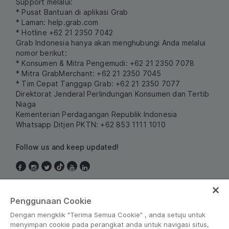
Support melalui:
* Pusat Bantuan di aplikasi Grab
* Laman:
help.grab.com
* Hotline +62 21 2350 7042
Grab Indonesia hanya akan menghubungi Anda melalui
nomor berikut:
* Konsumen & Mitra Pengemudi: +62 21 2350 7078
* Mitra GrabMerchant: +62 21 2350 7045
* Tim Cepat Tanggap Grab: +62 21 2350 7077
Direktorat Jenderal Perlindungan Konsumen dan Tertib
Niaga
Kementerian Perdagangan Republik Indonesia
Whatsapp Ditjen PKTN: +62 853 1111 1010
Follow us and keep updated!
Indonesia
Penggunaan Cookie
Dengan mengklik "Terima Semua Cookie" , anda setuju untuk
menyimpan cookie pada perangkat anda untuk navigasi situs,