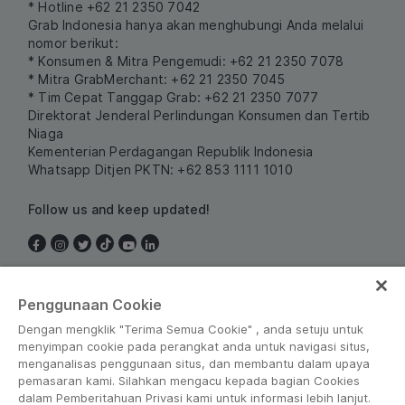
* Hotline +62 21 2350 7042
Grab Indonesia hanya akan menghubungi Anda melalui
nomor berikut:
* Konsumen & Mitra Pengemudi: +62 21 2350 7078
* Mitra GrabMerchant: +62 21 2350 7045
* Tim Cepat Tanggap Grab: +62 21 2350 7077
Direktorat Jenderal Perlindungan Konsumen dan Tertib
Niaga
Kementerian Perdagangan Republik Indonesia
Whatsapp Ditjen PKTN: +62 853 1111 1010
Follow us and keep updated!
Indonesia
Penggunaan Cookie
Dengan mengklik "Terima Semua Cookie" , anda setuju untuk
menyimpan cookie pada perangkat anda untuk navigasi situs,
menganalisas penggunaan situs, dan membantu dalam upaya
pemasaran kami. Silahkan mengacu kepada bagian Cookies
dalam Pemberitahuan Privasi kami untuk informasi lebih lanjut.