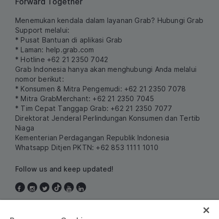
Forward Together
Menemukan kendala dalam layanan Grab? Hubungi Grab
Support melalui:
* Pusat Bantuan di aplikasi Grab
* Laman:
help.grab.com
* Hotline +62 21 2350 7042
Grab Indonesia hanya akan menghubungi Anda melalui
nomor berikut:
* Konsumen & Mitra Pengemudi: +62 21 2350 7078
* Mitra GrabMerchant: +62 21 2350 7045
* Tim Cepat Tanggap Grab: +62 21 2350 7077
Direktorat Jenderal Perlindungan Konsumen dan Tertib
Niaga
Kementerian Perdagangan Republik Indonesia
Whatsapp Ditjen PKTN: +62 853 1111 1010
Follow us and keep updated!
Indonesia