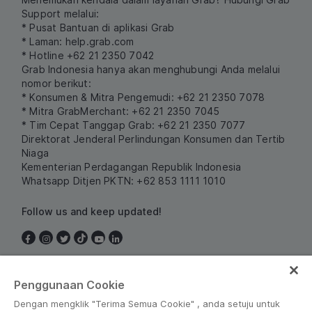
Support melalui:
* Pusat Bantuan di aplikasi Grab
* Laman:
help.grab.com
* Hotline +62 21 2350 7042
Grab Indonesia hanya akan menghubungi Anda melalui
nomor berikut:
* Konsumen & Mitra Pengemudi: +62 21 2350 7078
* Mitra GrabMerchant: +62 21 2350 7045
* Tim Cepat Tanggap Grab: +62 21 2350 7077
Direktorat Jenderal Perlindungan Konsumen dan Tertib
Niaga
Kementerian Perdagangan Republik Indonesia
Whatsapp Ditjen PKTN: +62 853 1111 1010
Follow us and keep updated!
Indonesia
Penggunaan Cookie
Dengan mengklik "Terima Semua Cookie" , anda setuju untuk