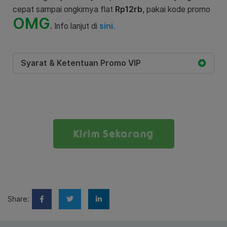
cepat sampai ongkirnya flat
Rp12rb
, pakai kode promo
OMG
. Info lanjut di
sini.
Syarat & Ketentuan Promo VIP
Kirim Sekarang
Share: