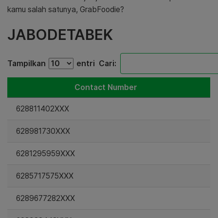
kamu salah satunya, GrabFoodie?
JABODETABEK
Tampilkan
entri
Cari:
Contact Number
628811402XXX
628981730XXX
6281295959XXX
6285717575XXX
6289677282XXX