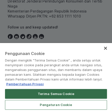
Direktorat Jenderal Perlindungan Konsumen dan Tertib
Niaga
Kementerian Perdagangan Republik Indonesia
Whatsapp Ditjen PKTN: +62 853 1111 1010
Follow us and keep updated!
Indonesia
Penggunaan Cookie
Dengan mengklik "Terima Semua Cookie" , anda setuju untuk
menyimpan cookie pada perangkat anda untuk navigasi situs,
menganalisas penggunaan situs, dan membantu dalam upaya
pemasaran kami. Silahkan mengacu kepada bagian Cookies
dalam Pemberitahuan Privasi kami untuk informasi lebih lanjut.
Pemberitahuan Privasi
Peraturan dan Kebijakan
•
Pemberitahuan Privasi
Terima Semua Cookie
Grab for Android
© Grab 2010 - 2026
Open App
4.8
Pengaturan Cookie