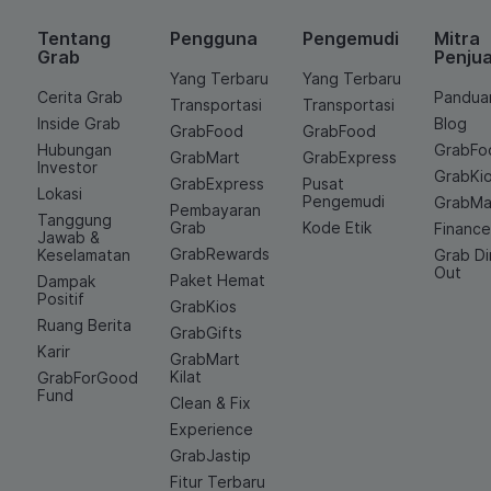
Tentang
Pengguna
Pengemudi
Mitra
Grab
Penjua
Yang Terbaru
Yang Terbaru
Cerita Grab
Pandua
Transportasi
Transportasi
Inside Grab
Blog
GrabFood
GrabFood
Hubungan
GrabFo
GrabMart
GrabExpress
Investor
GrabKi
GrabExpress
Pusat
Lokasi
Pengemudi
GrabMa
Pembayaran
Tanggung
Grab
Kode Etik
Financ
Jawab &
GrabRewards
Keselamatan
Grab D
Out
Paket Hemat
Dampak
Positif
GrabKios
Ruang Berita
GrabGifts
Karir
GrabMart
Kilat
GrabForGood
Fund
Clean & Fix
Experience
GrabJastip
Fitur Terbaru