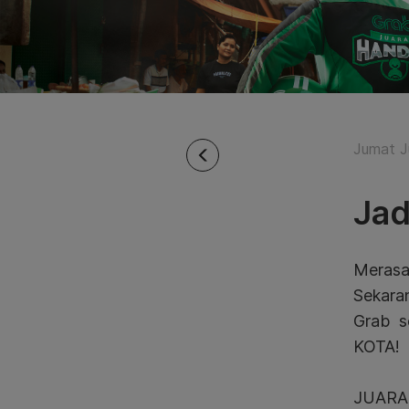
Jumat Ju
Jad
Merasa
Sekara
Grab s
KOTA!
JUARA 