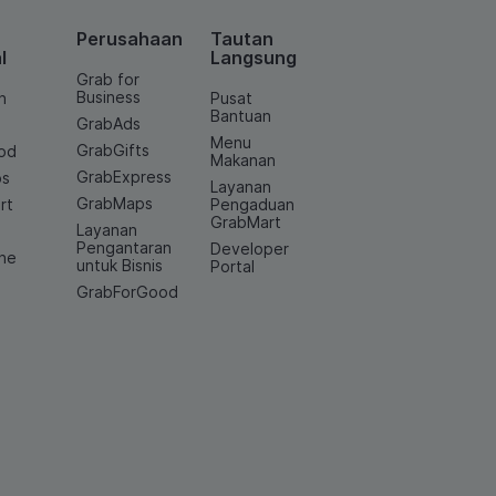
Perusahaan
Tautan
l
Langsung
Grab for
Business
n
Pusat
Bantuan
GrabAds
Menu
GrabGifts
od
Makanan
GrabExpress
os
Layanan
GrabMaps
rt
Pengaduan
GrabMart
Layanan
e
Pengantaran
Developer
ine
untuk Bisnis
Portal
GrabForGood