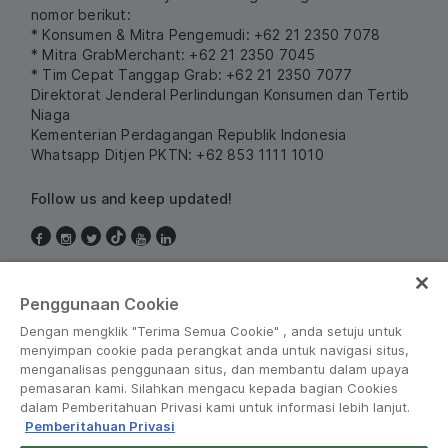
nomor berikut:
* Konsumen & Mitra Pengemudi: +62 21 2350 7078
* Mitra GrabMerchant: +62 21 2350 7045
* Tim Cepat Tanggap Grab: +62 21 2350 7077
Direktorat Jenderal Perlindungan Konsumen dan Tertib
Niaga
Kementerian Perdagangan Republik Indonesia
Whatsapp Ditjen PKTN: +62 853 1111 1010
Follow us and keep updated!
Indonesia
Penggunaan Cookie
Dengan mengklik "Terima Semua Cookie" , anda setuju untuk
menyimpan cookie pada perangkat anda untuk navigasi situs,
menganalisas penggunaan situs, dan membantu dalam upaya
pemasaran kami. Silahkan mengacu kepada bagian Cookies
dalam Pemberitahuan Privasi kami untuk informasi lebih lanjut.
Pemberitahuan Privasi