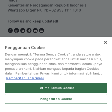
Niaga
Kementerian Perdagangan Republik Indonesia
Whatsapp Ditjen PKTN: +62 853 1111 1010
Follow us and keep updated!
Indonesia
Penggunaan Cookie
Dengan mengklik "Terima Semua Cookie" , anda setuju untuk
menyimpan cookie pada perangkat anda untuk navigasi situs,
menganalisas penggunaan situs, dan membantu dalam upaya
pemasaran kami. Silahkan mengacu kepada bagian Cookies
dalam Pemberitahuan Privasi kami untuk informasi lebih lanjut.
Pemberitahuan Privasi
Peraturan dan Kebijakan
•
Pemberitahuan Privasi
Terima Semua Cookie
Grab for Android
© Grab 2010 - 2026
Open App
4.8
Pengaturan Cookie