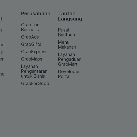
Perusahaan
Tautan
l
Langsung
Grab for
Business
n
Pusat
Bantuan
GrabAds
Menu
GrabGifts
od
Makanan
GrabExpress
os
Layanan
GrabMaps
rt
Pengaduan
GrabMart
Layanan
e
Pengantaran
Developer
ine
untuk Bisnis
Portal
GrabForGood