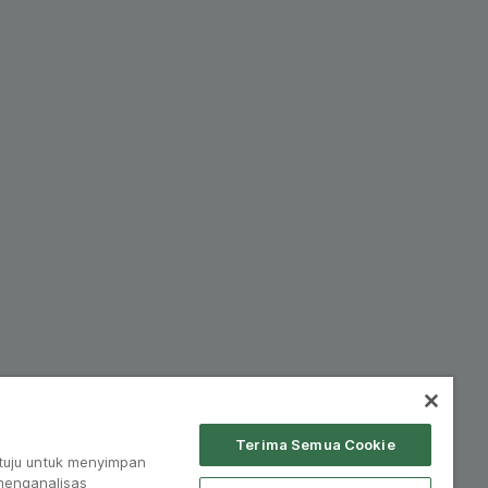
Terima Semua Cookie
tuju untuk menyimpan
 menganalisas