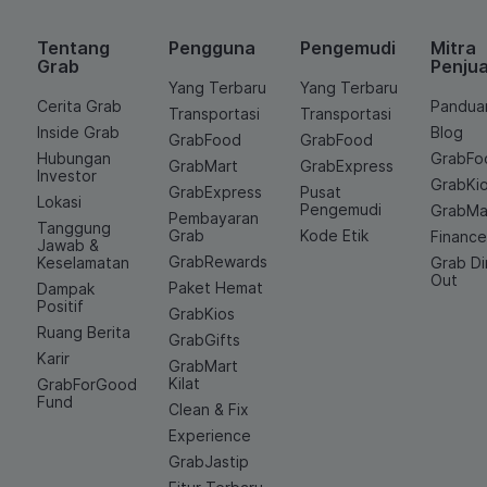
Tentang
Pengguna
Pengemudi
Mitra
Grab
Penjua
Yang Terbaru
Yang Terbaru
Cerita Grab
Pandua
Transportasi
Transportasi
Inside Grab
Blog
GrabFood
GrabFood
Hubungan
GrabFo
GrabMart
GrabExpress
Investor
GrabKi
GrabExpress
Pusat
Lokasi
Pengemudi
GrabMa
Pembayaran
Tanggung
Grab
Kode Etik
Financ
Jawab &
GrabRewards
Keselamatan
Grab D
Out
Paket Hemat
Dampak
Positif
GrabKios
Ruang Berita
GrabGifts
Karir
GrabMart
Kilat
GrabForGood
Fund
Clean & Fix
Experience
GrabJastip