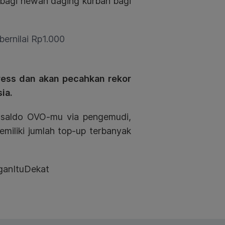
rbagi hewan daging kurban bagi
bernilai Rp1.000
ress dan akan pecahkan rekor
ia.
saldo OVO-mu via pengemudi,
iliki jumlah top-up terbanyak
ganItuDekat