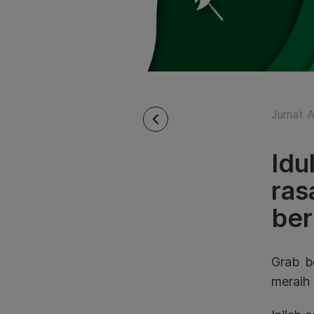
Jumat A
Idu
ras
ber
Grab b
meraih 