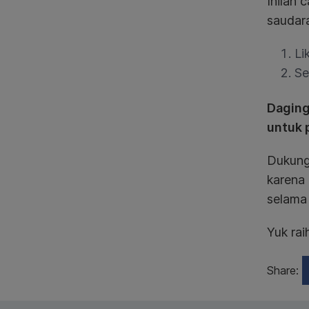
Inilah
saudar
Li
Se
Daging
untuk 
Dukung
karena
selama 
Yuk ra
Share: