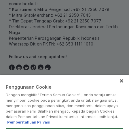
nomor berikut:
* Konsumen & Mitra Pengemudi: +62 21 2350 7078
* Mitra GrabMerchant: +62 21 2350 7045
* Tim Cepat Tanggap Grab: +62 21 2350 7077
Direktorat Jenderal Perlindungan Konsumen dan Tertib
Niaga
Kementerian Perdagangan Republik Indonesia
Whatsapp Ditjen PKTN: +62 853 1111 1010
Follow us and keep updated!
Indonesia
Penggunaan Cookie
Dengan mengklik "Terima Semua Cookie" , anda setuju untuk
menyimpan cookie pada perangkat anda untuk navigasi situs,
menganalisas penggunaan situs, dan membantu dalam upaya
pemasaran kami. Silahkan mengacu kepada bagian Cookies
dalam Pemberitahuan Privasi kami untuk informasi lebih lanjut.
Pemberitahuan Privasi