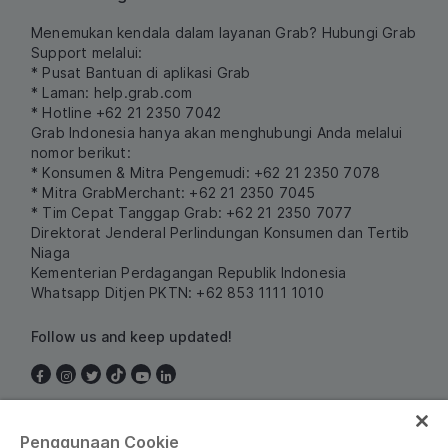
Menemukan kendala dalam layanan Grab? Hubungi Grab
Support melalui:
* Pusat Bantuan di aplikasi Grab
* Laman:
help.grab.com
* Hotline +62 21 2350 7042
Grab Indonesia hanya akan menghubungi Anda melalui
nomor berikut:
* Konsumen & Mitra Pengemudi: +62 21 2350 7078
* Mitra GrabMerchant: +62 21 2350 7045
* Tim Cepat Tanggap Grab: +62 21 2350 7077
Direktorat Jenderal Perlindungan Konsumen dan Tertib
Niaga
Kementerian Perdagangan Republik Indonesia
Whatsapp Ditjen PKTN: +62 853 1111 1010
Follow us and keep updated!
Indonesia
Penggunaan Cookie