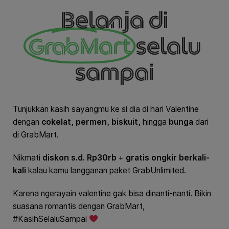
Belanja di
GrabMart
selalu
sampai
Tunjukkan kasih sayangmu ke si dia di hari Valentine
dengan
cokelat, permen, biskuit,
hingga
bunga
dari
di GrabMart.
Nikmati
diskon s.d. Rp30rb
+
gratis ongkir berkali-
kali
kalau kamu langganan paket GrabUnlimited.
Karena ngerayain valentine gak bisa dinanti-nanti. Bikin
suasana romantis dengan GrabMart,
#KasihSelaluSampai