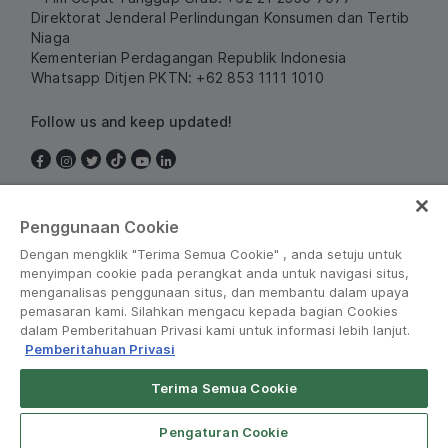
Direktorat Jenderal Perlindungan Konsumen dan Tertib
Niaga
Kementerian Perdagangan Republik Indonesia
Whatsapp Ditjen PKTN: +62 853 1111 1010
Follow us and keep updated!
Indonesia
Penggunaan Cookie
Dengan mengklik "Terima Semua Cookie" , anda setuju untuk
menyimpan cookie pada perangkat anda untuk navigasi situs,
menganalisas penggunaan situs, dan membantu dalam upaya
pemasaran kami. Silahkan mengacu kepada bagian Cookies
dalam Pemberitahuan Privasi kami untuk informasi lebih lanjut.
Pemberitahuan Privasi
Peraturan dan Kebijakan
•
Pemberitahuan Privasi
Terima Semua Cookie
Grab for Android
© Grab 2010 - 2026
Open App
4.8
Pengaturan Cookie