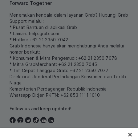
Forward Together
Menemukan kendala dalam layanan Grab? Hubungi Grab
Support melalui:
* Pusat Bantuan di aplikasi Grab
* Laman:
help.grab.com
* Hotline +62 21 2350 7042
Grab Indonesia hanya akan menghubungi Anda melalui
nomor berikut:
* Konsumen & Mitra Pengemudi: +62 21 2350 7078
* Mitra GrabMerchant: +62 21 2350 7045
* Tim Cepat Tanggap Grab: +62 21 2350 7077
Direktorat Jenderal Perlindungan Konsumen dan Tertib
Niaga
Kementerian Perdagangan Republik Indonesia
Whatsapp Ditjen PKTN: +62 853 1111 1010
Follow us and keep updated!
Indonesia