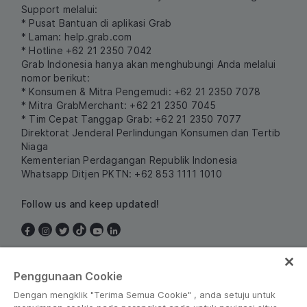
Support melalui:
* Pusat Bantuan di aplikasi Grab
* Laman:
help.grab.com
* Hotline +62 21 2350 7042
Grab Indonesia hanya akan menghubungi Anda melalui
nomor berikut:
* Konsumen & Mitra Pengemudi: +62 21 2350 7078
* Mitra GrabMerchant: +62 21 2350 7045
* Tim Cepat Tanggap Grab: +62 21 2350 7077
Direktorat Jenderal Perlindungan Konsumen dan Tertib
Niaga
Kementerian Perdagangan Republik Indonesia
Whatsapp Ditjen PKTN: +62 853 1111 1010
Follow us and keep updated!
Indonesia
Penggunaan Cookie
Dengan mengklik "Terima Semua Cookie" , anda setuju untuk