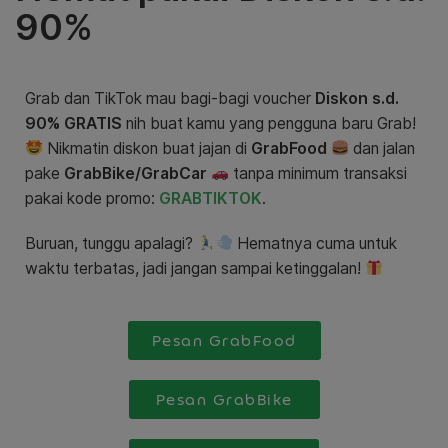
90%
Grab dan TikTok mau bagi-bagi voucher
Diskon s.d.
90%
GRATIS
nih buat kamu yang pengguna baru Grab!
Nikmatin diskon buat jajan di
GrabFood
dan jalan
pake
GrabBike/GrabCar
tanpa minimum transaksi
pakai kode promo:
GRABTIKTOK
.
Buruan, tunggu apalagi?
Hematnya cuma untuk
waktu terbatas, jadi jangan sampai ketinggalan!
Pesan GrabFood
Pesan GrabBike