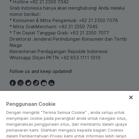
* Hotline +62 21 2350 7042
Grab Indonesia hanya akan menghubungi Anda melalui
nomor berikut:
* Konsumen & Mitra Pengemudi: +62 21 2350 7078
* Mitra GrabMerchant: +62 21 2350 7045
* Tim Cepat Tanggap Grab: +62 21 2350 7077
Direktorat Jenderal Perlindungan Konsumen dan Tertib
Niaga
Kementerian Perdagangan Republik Indonesia
Whatsapp Ditjen PKTN: +62 853 1111 1010
Follow us and keep updated!
Indonesia
Penggunaan Cookie
Dengan mengklik "Terima Semua Cookie" , anda setuju untuk
menyimpan cookie pada perangkat anda untuk navigasi situs,
menganalisas penggunaan situs, dan membantu dalam upaya
pemasaran kami. Silahkan mengacu kepada bagian Cookies
dalam Pemberitahuan Privasi kami untuk informasi lebih lanjut.