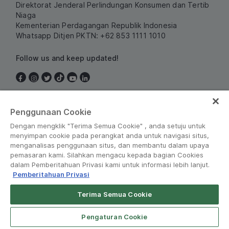
Direktorat Jenderal Perlindungan Konsumen dan Tertib
Niaga
Kementerian Perdagangan Republik Indonesia
Whatsapp Ditjen PKTN: +62 853 1111 1010
Follow us and keep updated!
Indonesia
Penggunaan Cookie
Dengan mengklik "Terima Semua Cookie" , anda setuju untuk
menyimpan cookie pada perangkat anda untuk navigasi situs,
menganalisas penggunaan situs, dan membantu dalam upaya
pemasaran kami. Silahkan mengacu kepada bagian Cookies
dalam Pemberitahuan Privasi kami untuk informasi lebih lanjut.
Pemberitahuan Privasi
Peraturan dan Kebijakan
•
Pemberitahuan Privasi
Terima Semua Cookie
Grab for Android
© Grab 2010 - 2026
Open App
4.8
Pengaturan Cookie