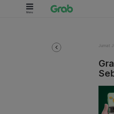
Menu
Jumat Ju
Gra
Seb