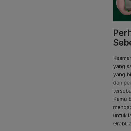
Perh
Seb
Keaman
yang sa
yang bi
dan pe
tersebu
Kamu b
mendap
untuk l
GrabCa