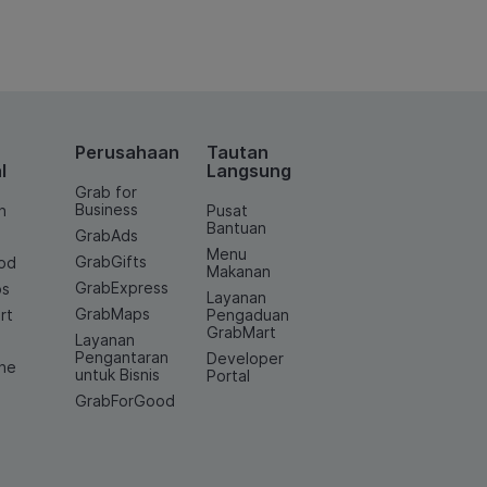
Perusahaan
Tautan
l
Langsung
Grab for
Business
n
Pusat
Bantuan
GrabAds
Menu
GrabGifts
od
Makanan
GrabExpress
os
Layanan
GrabMaps
rt
Pengaduan
GrabMart
Layanan
e
Pengantaran
Developer
ine
untuk Bisnis
Portal
GrabForGood