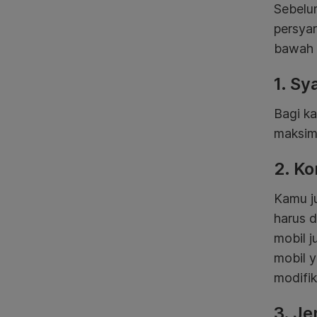
Sebelu
persyar
bawah i
1. Sy
Bagi k
maksima
2. Ko
Kamu j
harus d
mobil j
mobil 
modifi
3. Je