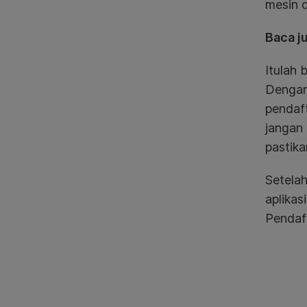
mesin d
Baca j
Itulah 
Dengan
pendaft
jangan
pastika
Setela
aplikas
Pendaft