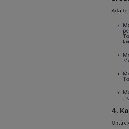
Ada be
Mo
pe
To
la
Mo
Mo
Mo
To
Mo
Ho
4. Ka
Untuk 