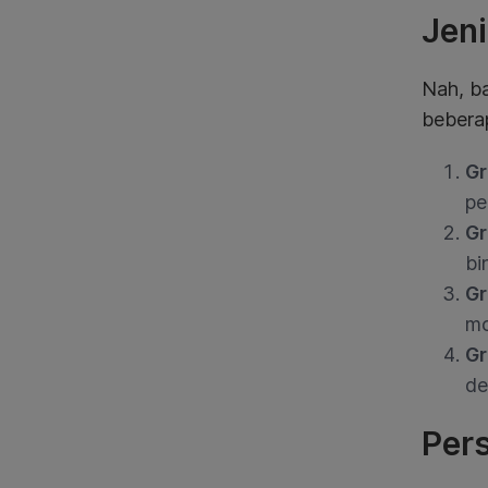
Jen
Nah, b
bebera
Gr
pe
Gr
bi
Gr
mo
Gr
de
Pers