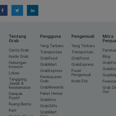
Tentang
Pengguna
Pengemudi
Mitra
Grab
Penjua
Yang Terbaru
Yang Terbaru
Cerita Grab
Pandua
Transportasi
Transportasi
Inside Grab
Blog
GrabFood
GrabFood
Hubungan
GrabFo
GrabMart
GrabExpress
Investor
GrabKi
GrabExpress
Pusat
Lokasi
Pengemudi
GrabMa
Pembayaran
Tanggung
Grab
Kode Etik
Financ
Jawab &
GrabRewards
Keselamatan
Grab D
Out
Paket Hemat
Dampak
Positif
GrabKios
Ruang Berita
GrabGifts
Karir
GrabMart