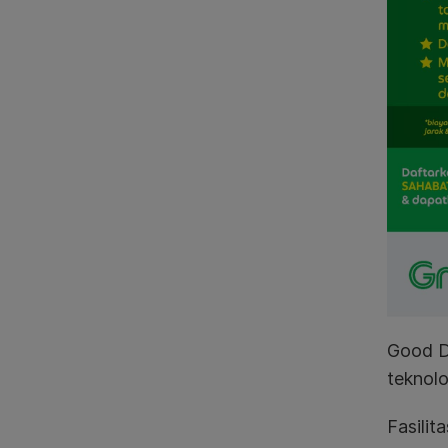
Good D
teknolo
Fasilit