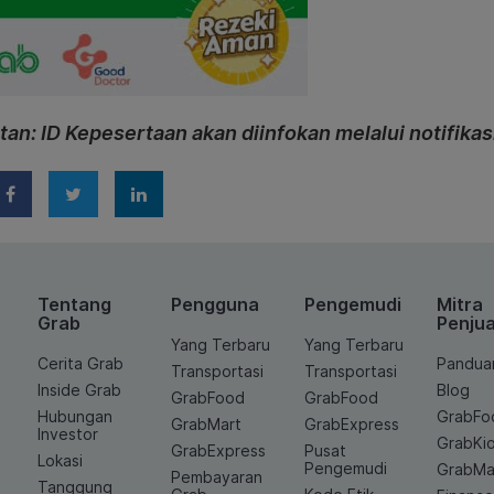
tan: ID Kepesertaan akan diinfokan melalui notifikas
Tentang
Pengguna
Pengemudi
Mitra
Grab
Penjua
Yang Terbaru
Yang Terbaru
Cerita Grab
Pandua
Transportasi
Transportasi
Inside Grab
Blog
GrabFood
GrabFood
Hubungan
GrabFo
GrabMart
GrabExpress
Investor
GrabKi
GrabExpress
Pusat
Lokasi
Pengemudi
GrabMa
Pembayaran
Tanggung