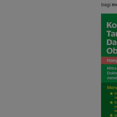
bagi
me