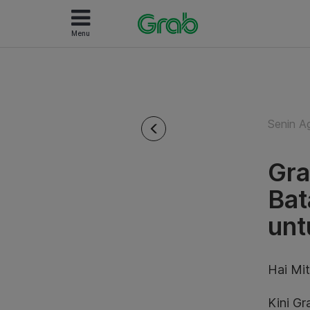
Menu
Senin A
Gra
Bat
unt
Hai Mit
Kini G