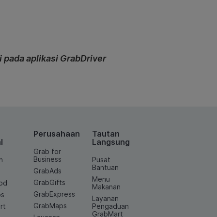
i pada aplikasi GrabDriver
Perusahaan
Tautan
l
Langsung
Grab for
Business
n
Pusat
Bantuan
GrabAds
Menu
GrabGifts
od
Makanan
GrabExpress
os
Layanan
GrabMaps
rt
Pengaduan
GrabMart