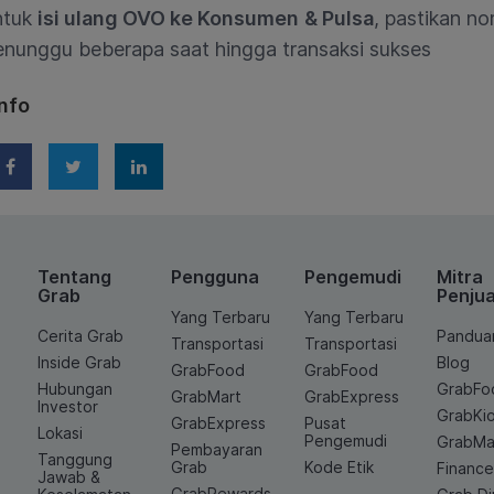
ntuk
isi ulang OVO ke Konsumen
& Pulsa
, pastikan n
nunggu beberapa saat hingga transaksi sukses
nfo
Tentang
Pengguna
Pengemudi
Mitra
Grab
Penjua
Yang Terbaru
Yang Terbaru
Cerita Grab
Pandua
Transportasi
Transportasi
Inside Grab
Blog
GrabFood
GrabFood
Hubungan
GrabFo
GrabMart
GrabExpress
Investor
GrabKi
GrabExpress
Pusat
Lokasi
Pengemudi
GrabMa
Pembayaran
Tanggung
Grab
Kode Etik
Financ
Jawab &
GrabRewards