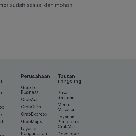
omor sudah sesuai dan mohon
Perusahaan
Tautan
l
Langsung
Grab for
Business
n
Pusat
Bantuan
GrabAds
Menu
GrabGifts
od
Makanan
GrabExpress
os
Layanan
GrabMaps
rt
Pengaduan
GrabMart
Layanan
e
Pengantaran
Developer