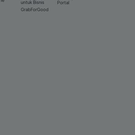
ine
untuk Bisnis
Portal
GrabForGood