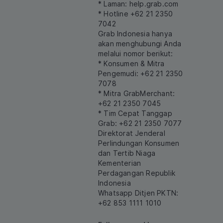
* Laman:
help.grab.com
* Hotline +62 21 2350
7042
Grab Indonesia hanya
akan menghubungi Anda
melalui nomor berikut:
* Konsumen & Mitra
Pengemudi: +62 21 2350
7078
* Mitra GrabMerchant:
+62 21 2350 7045
* Tim Cepat Tanggap
Grab: +62 21 2350 7077
Direktorat Jenderal
Perlindungan Konsumen
dan Tertib Niaga
Kementerian
Perdagangan Republik
Indonesia
Whatsapp Ditjen PKTN:
+62 853 1111 1010