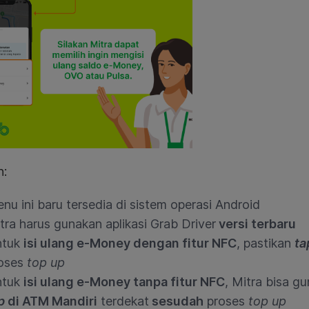
n:
nu ini baru tersedia di sistem operasi Android
tra harus gunakan aplikasi Grab Driver
versi terbaru
ntuk
isi ulang e-Money dengan fitur NFC
, pastikan
ta
oses
top up
ntuk
isi ulang e-Money tanpa fitur NFC
, Mitra bisa g
p
di ATM Mandiri
terdekat
sesudah
proses
top up