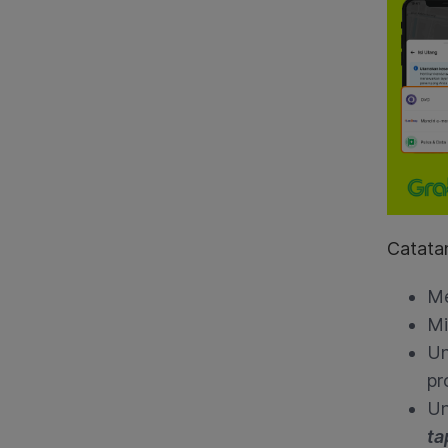
Catata
Me
Mi
U
pr
U
ta