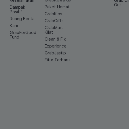
Keselamatan
Grab D
Out
Paket Hemat
Dampak
Positif
GrabKios
Ruang Berita
GrabGifts
Karir
GrabMart
Kilat
GrabForGood
Fund
Clean & Fix
Experience
GrabJastip
Fitur Terbaru