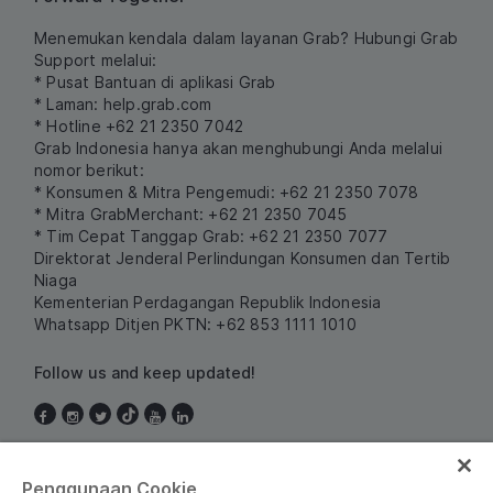
Menemukan kendala dalam layanan Grab? Hubungi Grab
Support melalui:
* Pusat Bantuan di aplikasi Grab
* Laman:
help.grab.com
* Hotline +62 21 2350 7042
Grab Indonesia hanya akan menghubungi Anda melalui
nomor berikut:
* Konsumen & Mitra Pengemudi: +62 21 2350 7078
* Mitra GrabMerchant: +62 21 2350 7045
* Tim Cepat Tanggap Grab: +62 21 2350 7077
Direktorat Jenderal Perlindungan Konsumen dan Tertib
Niaga
Kementerian Perdagangan Republik Indonesia
Whatsapp Ditjen PKTN: +62 853 1111 1010
Follow us and keep updated!
Indonesia
Penggunaan Cookie