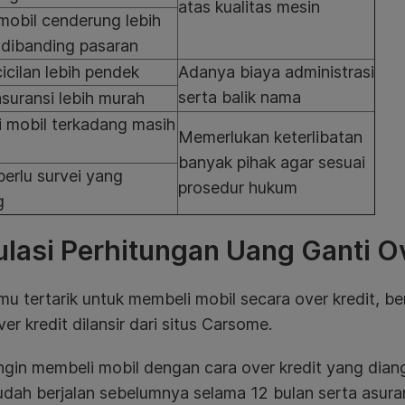
atas kualitas mesin
mobil cenderung lebih
dibanding pasaran
icilan lebih pendek
Adanya biaya administrasi
serta balik nama
suransi lebih murah
i mobil terkadang masih
Memerlukan keterlibatan
banyak pihak agar sesuai
erlu survei yang
prosedur hukum
g
lasi Perhitungan Uang Ganti Ov
mu tertarik untuk membeli mobil secara over kredit, be
ver kredit dilansir dari situs Carsome.
gin membeli mobil dengan cara over kredit yang dian
udah berjalan sebelumnya selama 12 bulan serta asura