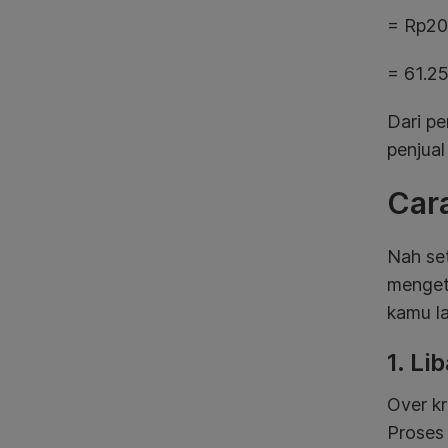
= Rp200
= 61.2
Dari pe
penjual
Car
Nah set
mengeta
kamu la
1. L
Over kr
Proses 