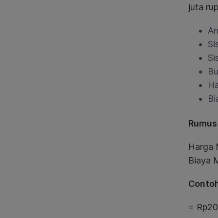
juta rup
An
Si
Si
Bu
Ha
Bi
Rumus 
Harga M
Biaya M
Contoh
= Rp200