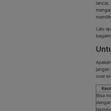
lancar,
mengala
memilih
Lalu ap
bagaima
Untu
Apakah 
jangan 
over kr
Keu
Bisa m
dengan
tergol