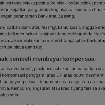
hak pertama selaku penjual ke pihak kedua selaku pembe
dari kejadian yang tidak diinginkan di kemudian hari,
 dengan perantaraan Bank atau
Leasing.
melibatkan Bank atau
leasing
, kamu bisa dianggap me
amu beli merupakan jaminan utang debitur pada
leasi
nya. Jika melakukan over kredit tanpa pihak bank at
berupa biaya ganti rugi.
ihak pembeli membayar kompensasi
oses over kredit, pihak penjual akan mendapatkan sej
i kompensasi pengganti atas DP atau
down payment
ah uang yang sesuai dengan besaran angsuran ataupun 
nya. Kemudian, angsuran atau kredit yang tersisa aka
hak pembeli.