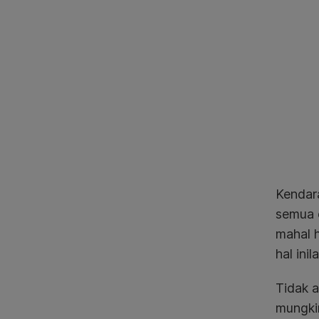
Kendara
semua 
mahal h
hal ini
Tidak a
mungkin