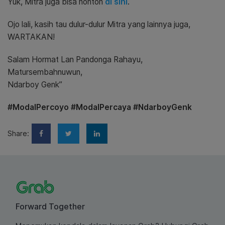
Yuk, Mitra juga bisa nonton
di sini
.
Ojo lali, kasih tau dulur-dulur Mitra yang lainnya juga,
WARTAKAN!
Salam Hormat Lan Pandonga Rahayu,
Matursembahnuwun,
Ndarboy Genk”
#ModalPercoyo #ModalPercaya #NdarboyGenk
Share:
Forward Together