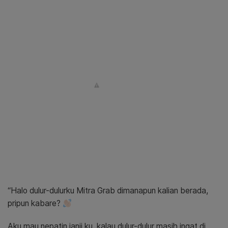
“Halo dulur-dulurku Mitra G
rab
dimanapun kalian berada,
pripun kabare?
Aku mau nepatin janji ku, kalau dulur-dulur masih ingat di