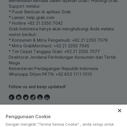
Menemukan kendala dalam layanan Grab? Hubungi Grab
Support melalui:
* Pusat Bantuan di aplikasi Grab
* Laman:
help.grab.com
* Hotline +62 21 2350 7042
Grab Indonesia hanya akan menghubungi Anda melalui
nomor berikut:
* Konsumen & Mitra Pengemudi: +62 21 2350 7078
* Mitra GrabMerchant: +62 21 2350 7045
* Tim Cepat Tanggap Grab: +62 21 2350 7077
Direktorat Jenderal Perlindungan Konsumen dan Tertib
Niaga
Kementerian Perdagangan Republik Indonesia
Whatsapp Ditjen PKTN: +62 853 1111 1010
Follow us and keep updated!
Indonesia
Penggunaan Cookie
Dengan mengklik "Terima Semua Cookie" , anda setuju untuk