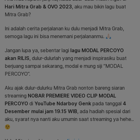
Hari Mitra Grab & OVO 2023
, aku mau bikin lagu buat
Mitra Grab
?
Ini adalah cerita perjalanan ku dulu menjadi Mitra Grab,
semoga lagu ini bisa menemani perjalananmu.
Jangan lupa ya, sebentar lagi
lagu MODAL PERCOYO
akan RILIS
, dulur-dulurlah yang menjadi inspirasiku buat
berjuang sampai sekarang, modal e mung siji “MODAL
PERCOYO”.
Aku ajak dulur-dulurku Mitra Grab
nonton bareng siaran
streaming
NOBAR PREMIERE VIDEO CLIP MODAL
PERCOYO
di
YouTube Ndarboy Genk
pada tanggal
4
Desember mulai jam 19.15 WIB
, ada hadiah spesial dari
aku, syarat nya nanti aku umumin saat streaming ya hehe..