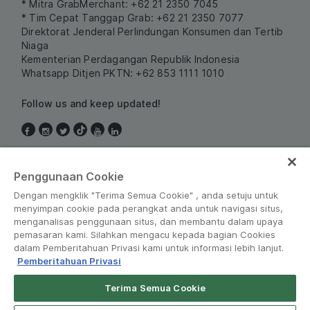
* Mitra GrabMerchant: +62 21 2350 7045
* Tim Cepat Tanggap Grab: +62 21 2350 7077
Direktorat Jenderal Perlindungan Konsumen dan Tertib
Niaga
Kementerian Perdagangan Republik Indonesia
Whatsapp Ditjen PKTN: +62 853 1111 1010
Follow us and keep updated!
Indonesia
Penggunaan Cookie
Dengan mengklik "Terima Semua Cookie" , anda setuju untuk
menyimpan cookie pada perangkat anda untuk navigasi situs,
menganalisas penggunaan situs, dan membantu dalam upaya
pemasaran kami. Silahkan mengacu kepada bagian Cookies
dalam Pemberitahuan Privasi kami untuk informasi lebih lanjut.
Pemberitahuan Privasi
Peraturan dan Kebijakan
•
Pemberitahuan Privasi
Terima Semua Cookie
© Grab 2010 - 2026