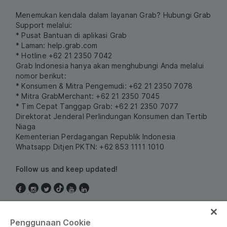
Menemukan kendala dalam layanan Grab? Hubungi Grab
Support melalui:
* Pusat Bantuan di aplikasi Grab
* Laman:
help.grab.com
* Hotline +62 21 2350 7042
Grab Indonesia hanya akan menghubungi Anda melalui
nomor berikut:
* Konsumen & Mitra Pengemudi: +62 21 2350 7078
* Mitra GrabMerchant: +62 21 2350 7045
* Tim Cepat Tanggap Grab: +62 21 2350 7077
Direktorat Jenderal Perlindungan Konsumen dan Tertib
Niaga
Kementerian Perdagangan Republik Indonesia
Whatsapp Ditjen PKTN: +62 853 1111 1010
Follow us and keep updated!
Indonesia
Penggunaan Cookie