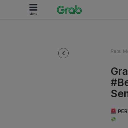
Menu
Rabu Me
Gra
#Be
Se
PER