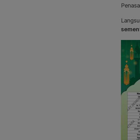
Penasa
Langsun
sement