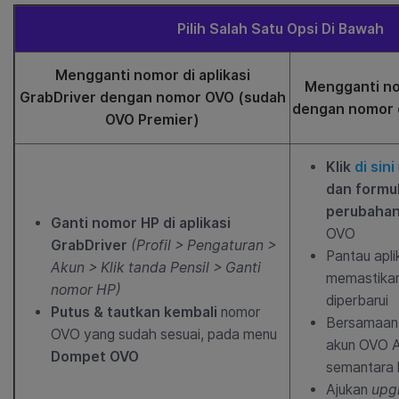
Pilih Salah Satu Opsi Di Bawah
Mengganti nomor di aplikasi
Mengganti no
GrabDriver dengan nomor OVO (sudah
dengan nomor d
OVO Premier)
Klik
di sini
dan formul
perubahan
Ganti nomor HP di aplikasi
OVO
GrabDriver
(Profil > Pengaturan >
Pantau apli
Akun > Klik tanda Pensil > Ganti
memastikan
nomor HP)
diperbarui
Putus & tautkan kembali
nomor
Bersamaan 
OVO yang sudah sesuai, pada menu
akun OVO A
Dompet OVO
semantara 
Ajukan
upg