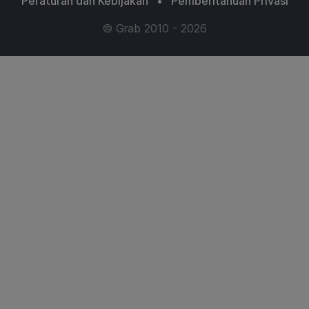
Peraturan dan Kebijakan
•
Pemberitahuan Privasi
© Grab 2010 - 2026