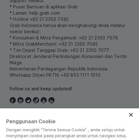
Support melalui:
* Pusat Bantuan di aplikasi Grab
* Laman:
help.grab.com
* Hotline +62 21 2350 7042
Grab Indonesia hanya akan menghubungi Anda melalui
nomor berikut:
* Konsumen & Mitra Pengemudi: +62 21 2350 7078
* Mitra GrabMerchant: +62 21 2350 7045
* Tim Cepat Tanggap Grab: +62 21 2350 7077
Direktorat Jenderal Perlindungan Konsumen dan Tertib
Niaga
Kementerian Perdagangan Republik Indonesia
Whatsapp Ditjen PKTN: +62 853 1111 1010
Follow us and keep updated!
Indonesia
Penggunaan Cookie
Dengan mengklik "Terima Semua Cookie" , anda setuju untuk
menyimpan cookie pada perangkat anda untuk navigasi situs,