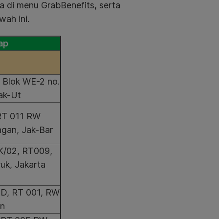
a di menu GrabBenefits, serta
wah ini.
ap
d Blok WE-2 no.
Jak-Ut
, RT 011 RW
gan, Jak-Bar
BK/02, RT009,
uk, Jakarta
C-D, RT 001, RW
an