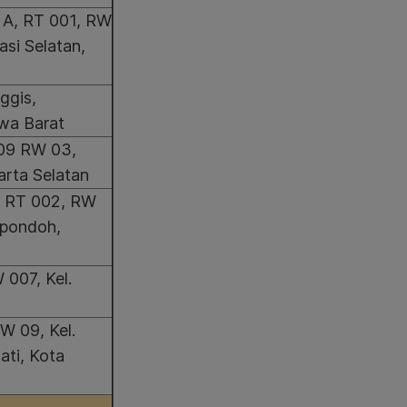
1 A, RT 001, RW
asi Selatan,
nggis,
wa Barat
009 RW 03,
arta Selatan
8, RT 002, RW
ipondoh,
 007, Kel.
W 09, Kel.
ati, Kota