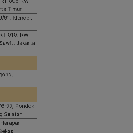
, RT 005 RW
rta Timur
U/61, Klender,
 RT 010, RW
Sawit, Jakarta
ngong,
 76-77, Pondok
g Selatan
, Harapan
Bekasi