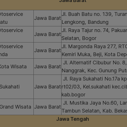
Jawa Barat
Otoservice
Jl. Buah Batu no. 139, Tura
Jawa Barat
atu
Lengkong, Bandung
Otoservice
Jl. Raya Tajur no. 74, Pakua
Jawa Barat
Selatan, Bogor
Otoservice
Jl. Margonda Raya 277, RT
Jawa Barat
nda
Kemiri Muka, Beji, Kota De
Jl. Alternatif Cibubur No. 8
ota Wisata
Jawa Barat
Nanggrak, Kec. Gunung Putr
Jl. Raya Sukahati No.17a k
Sukahati
Jawa Barat
rt02/03, Kel.sukahati kec.c
kab.bogor
Jl. Mustika Jaya No.60, La
Grand Wisata
Jawa Barat
Tambun Selatan, Kab. Beka
Jawa Tengah