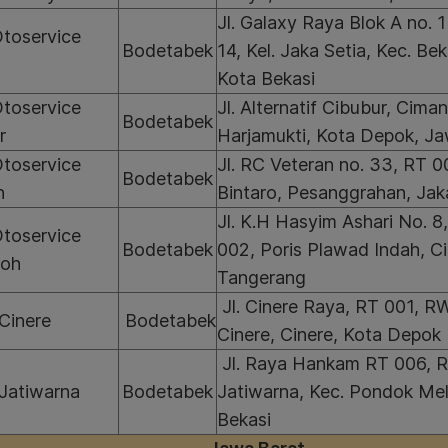
Jl. Galaxy Raya Blok A no. 
Otoservice
Bodetabek
14, Kel. Jaka Setia, Kec. Bek
Kota Bekasi
Otoservice
Jl. Alternatif Cibubur, Cima
Bodetabek
r
Harjamukti, Kota Depok, Ja
Otoservice
Jl. RC Veteran no. 33, RT 
Bodetabek
n
Bintaro, Pesanggrahan, Jak
Jl. K.H Hasyim Ashari No. 
Otoservice
Bodetabek
002, Poris Plawad Indah, C
doh
Tangerang
Jl. Cinere Raya, RT 001, RW
Cinere
Bodetabek
Cinere, Cinere, Kota Depok
Jl. Raya Hankam RT 006, R
Jatiwarna
Bodetabek
Jatiwarna, Kec. Pondok Mel
Bekasi