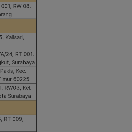
T 001, RW 08,
arang
, Kalisari,
A/24, RT 001,
gkut, Surabaya
Pakis, Kec.
Timur 60225
1, RW03, Kel.
ota Surabaya
8, RT 009,