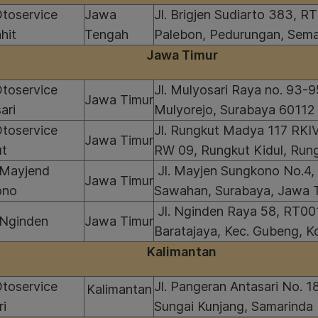
Otoservice
Jawa
Jl. Brigjen Sudiarto 383, R
hit
Tengah
Palebon, Pedurungan, Sem
Jawa Timur
Otoservice
Jl. Mulyosari Raya no. 93-95
Jawa Timur
ari
Mulyorejo, Surabaya 60112
Otoservice
Jl. Rungkut Madya 117 RKIV
Jawa Timur
ut
RW 09, Rungkut Kidul, Run
Mayjend
Jl. Mayjen Sungkono No.4, 
Jawa Timur
ono
Sawahan, Surabaya, Jawa 
Jl. Nginden Raya 58, RT00
Nginden
Jawa Timur
Baratajaya, Kec. Gubeng, K
Kalimantan
Otoservice
Jl. Pangeran Antasari No. 1
Kalimantan
ri
Sungai Kunjang, Samarinda