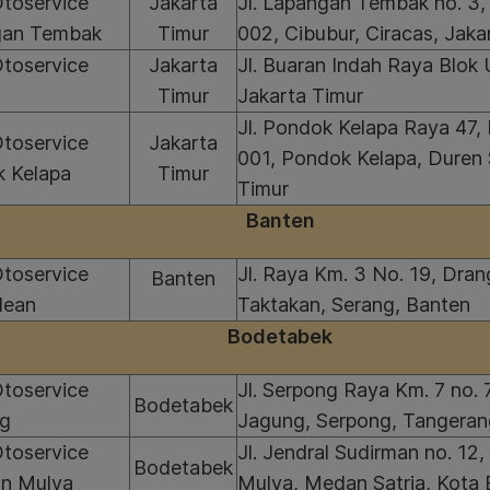
Otoservice
Jakarta
Jl. Lapangan Tembak no. 3
gan Tembak
Timur
002, Cibubur, Ciracas, Jaka
Otoservice
Jakarta
Jl. Buaran Indah Raya Blok 
Timur
Jakarta Timur
Jl. Pondok Kelapa Raya 47,
Otoservice
Jakarta
001, Pondok Kelapa, Duren 
 Kelapa
Timur
Timur
Banten
Otoservice
Jl. Raya Km. 3 No. 19, Dra
Banten
dean
Taktakan, Serang, Banten
Bodetabek
Otoservice
Jl. Serpong Raya Km. 7 no.
Bodetabek
ng
Jagung, Serpong, Tangeran
Otoservice
Jl. Jendral Sudirman no. 12
Bodetabek
n Mulya
Mulya, Medan Satria, Kota 