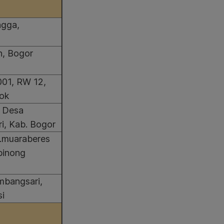
ngga,
n, Bogor
001, RW 12,
pok
, Desa
i, Kab. Bogor
p.muaraberes
ibinong
mbangsari,
si