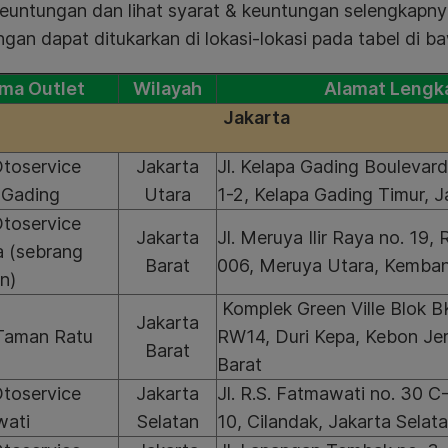
euntungan dan lihat syarat & keuntungan selengkapny
gan dapat ditukarkan di lokasi-lokasi pada tabel di ba
ma Outlet
Wilayah
Alamat Lengk
Jakarta
Otoservice
Jakarta
Jl. Kelapa Gading Boulevar
 Gading
Utara
1-2, Kelapa Gading Timur, 
Otoservice
Jakarta
Jl. Meruya Ilir Raya no. 19
 (sebrang
Barat
006, Meruya Utara, Kemban
n)
Komplek Green Ville Blok 
Jakarta
Taman Ratu
RW14, Duri Kepa, Kebon Jer
Barat
Barat
Otoservice
Jakarta
Jl. R.S. Fatmawati no. 30 
wati
Selatan
10, Cilandak, Jakarta Selat