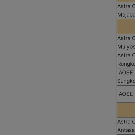
Astra 
Majapa
Astra 
Mulyos
Astra 
Rungk
AOSE 
Sungk
AOSE 
Astra 
Antasa