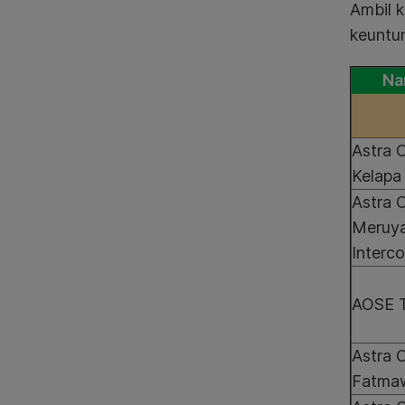
Ambil k
keuntun
Na
Astra 
Kelapa
Astra 
Meruya
Interco
AOSE 
Astra 
Fatma