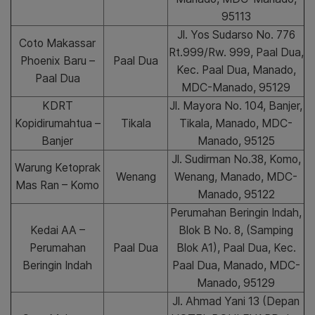
95113
Jl. Yos Sudarso No. 776
Coto Makassar
Rt.999/Rw. 999, Paal Dua,
Phoenix Baru –
Paal Dua
Kec. Paal Dua, Manado,
Paal Dua
MDC-Manado, 95129
KDRT
Jl. Mayora No. 104, Banjer,
Kopidirumahtua –
Tikala
Tikala, Manado, MDC-
Banjer
Manado, 95125
Jl. Sudirman No.38, Komo,
Warung Ketoprak
Wenang
Wenang, Manado, MDC-
Mas Ran – Komo
Manado, 95122
Perumahan Beringin Indah,
Kedai AA –
Blok B No. 8, (Samping
Perumahan
Paal Dua
Blok A1), Paal Dua, Kec.
Beringin Indah
Paal Dua, Manado, MDC-
Manado, 95129
Jl. Ahmad Yani 13 (Depan