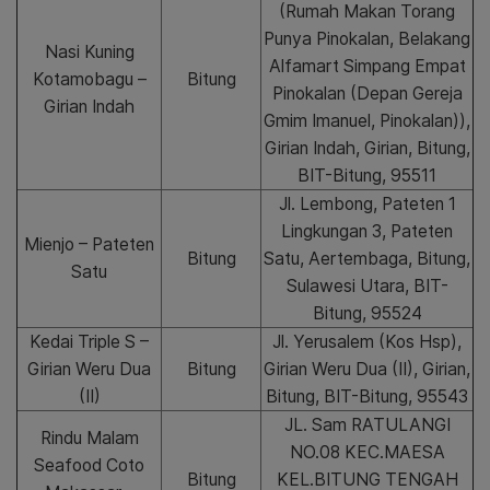
(Rumah Makan Torang
Punya Pinokalan, Belakang
Nasi Kuning
Alfamart Simpang Empat
Kotamobagu –
Bitung
Pinokalan (Depan Gereja
Girian Indah
Gmim Imanuel, Pinokalan)),
Girian Indah, Girian, Bitung,
BIT-Bitung, 95511
Jl. Lembong, Pateten 1
Lingkungan 3, Pateten
Mienjo – Pateten
Bitung
Satu, Aertembaga, Bitung,
Satu
Sulawesi Utara, BIT-
Bitung, 95524
Kedai Triple S –
Jl. Yerusalem (Kos Hsp),
Girian Weru Dua
Bitung
Girian Weru Dua (II), Girian,
(II)
Bitung, BIT-Bitung, 95543
JL. Sam RATULANGI
Rindu Malam
NO.08 KEC.MAESA
Seafood Coto
Bitung
KEL.BITUNG TENGAH