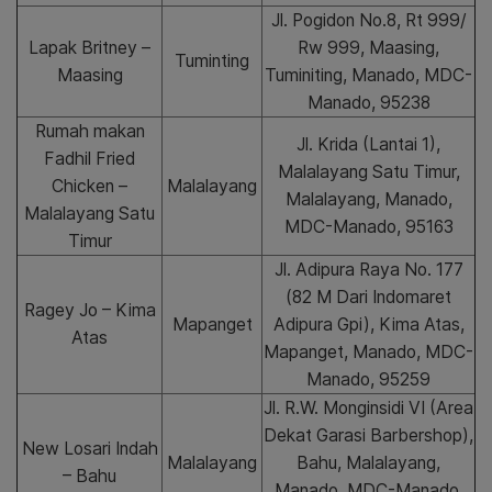
Jl. Pogidon No.8, Rt 999/
Lapak Britney –
Rw 999, Maasing,
Tuminting
Maasing
Tuminiting, Manado, MDC-
Manado, 95238
Rumah makan
Jl. Krida (Lantai 1),
Fadhil Fried
Malalayang Satu Timur,
Chicken –
Malalayang
Malalayang, Manado,
Malalayang Satu
MDC-Manado, 95163
Timur
Jl. Adipura Raya No. 177
(82 M Dari Indomaret
Ragey Jo – Kima
Mapanget
Adipura Gpi), Kima Atas,
Atas
Mapanget, Manado, MDC-
Manado, 95259
Jl. R.W. Monginsidi VI (Area
Dekat Garasi Barbershop),
New Losari Indah
Malalayang
Bahu, Malalayang,
– Bahu
Manado, MDC-Manado,