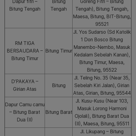
Dapur fitri –
Bitung
Goreng Fitri – Bitung
Bitung Tengah
Tengah
Tengah), Bitung Tengah,
Maesa, Bitung, BIT-Bitung,
95521
Jl. Yos Sudarso (Sd Katolik
1 Don Bosco Bitung
RM TIGA
Manembo-Nembo, Masuk
BERSAUDARA –
Bitung Timur
Kedalam Sebelah Kanan),
Bitung Timur
Bitung Timur, Maesa,
Bitung, 95522
Jl. Teling No. 35 (Near 35,
D’PAKAYA –
Bitung
Sebelah Kiri Jalan), Girian
Girian Atas
Atas, Girian, Bitung, 95544
Jl. Kusu-Kusu (Near 103,
Dapur Camu camu
Masuk Lorong Harmoni
– Bitung Barat
Bitung Barat
Ojolali), Bitung Barat Dua
Dua (II)
(II), Maesa, Bitung, 95511
Jl. Likupang – Bitung