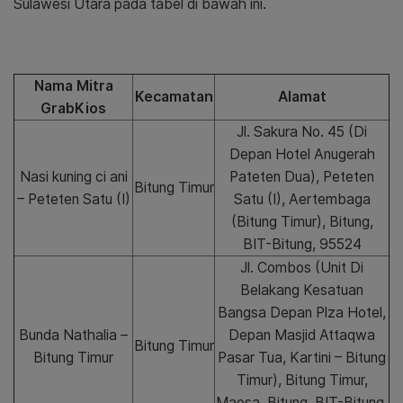
Sulawesi Utara pada tabel di bawah ini.
Nama Mitra
Kecamatan
Alamat
GrabKios
Jl. Sakura No. 45 (Di
Depan Hotel Anugerah
Nasi kuning ci ani
Pateten Dua), Peteten
Bitung Timur
– Peteten Satu (I)
Satu (I), Aertembaga
(Bitung Timur), Bitung,
BIT-Bitung, 95524
Jl. Combos (Unit Di
Belakang Kesatuan
Bangsa Depan Plza Hotel,
Bunda Nathalia –
Depan Masjid Attaqwa
Bitung Timur
Bitung Timur
Pasar Tua, Kartini – Bitung
Timur), Bitung Timur,
Maesa, Bitung, BIT-Bitung,