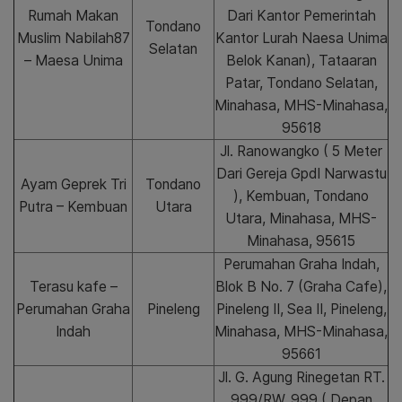
Rumah Makan
Dari Kantor Pemerintah
Tondano
Muslim Nabilah87
Kantor Lurah Naesa Unima
Selatan
– Maesa Unima
Belok Kanan), Tataaran
Patar, Tondano Selatan,
Minahasa, MHS-Minahasa,
95618
Jl. Ranowangko ( 5 Meter
Dari Gereja GpdI Narwastu
Ayam Geprek Tri
Tondano
), Kembuan, Tondano
Putra – Kembuan
Utara
Utara, Minahasa, MHS-
Minahasa, 95615
Perumahan Graha Indah,
Terasu kafe –
Blok B No. 7 (Graha Cafe),
Perumahan Graha
Pineleng
Pineleng II, Sea II, Pineleng,
Indah
Minahasa, MHS-Minahasa,
95661
Jl. G. Agung Rinegetan RT.
999/RW. 999 ( Depan