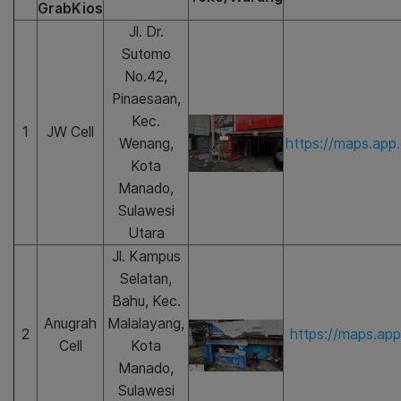
GrabKios
Jl. Dr.
Sutomo
No.42,
Pinaesaan,
Kec.
1
JW Cell
Wenang,
https://maps.ap
Kota
Manado,
Sulawesi
Utara
Jl. Kampus
Selatan,
Bahu, Kec.
Anugrah
Malalayang,
2
https://maps.ap
Cell
Kota
Manado,
Sulawesi