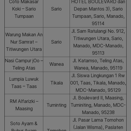
Coto Makasar
HOTEL BOULEVARD dan
Koki – Sario
Sario
Depan Mantos 3), Sario
Tumpaan
Tumpaan, Sario, Manado,
95114
Jl. Sam Ratulangi No. 912,
Warung Makan An
Titiwungen Utara, Sario,
Nur Samrat –
Sario
Manado, MDC-Manado,
Titiwungen Utara
95113
Nasi Campur jOo –
Jl. Katamso, Teling Atas,
Wanea
Teling Atas
Wanea, Manado, 95119
Jl. Siswa Lingkungan 1 Rw
Lumpia Luwuk
Tikala
001, Taas, Tikala, Manado,
Taas – Taas
MDC-Manado, 95129
Jl. Boulevard II, Maasing,
RM Alfarizki –
Tuminting
Tuminiting, Manado, MDC-
Maasing
Manado, 95238
Jl. Pasar Lama Tomohon
Soto Ayam &
(Jalan Wisma), Paslaten
Bubur Ayam
Tomohon