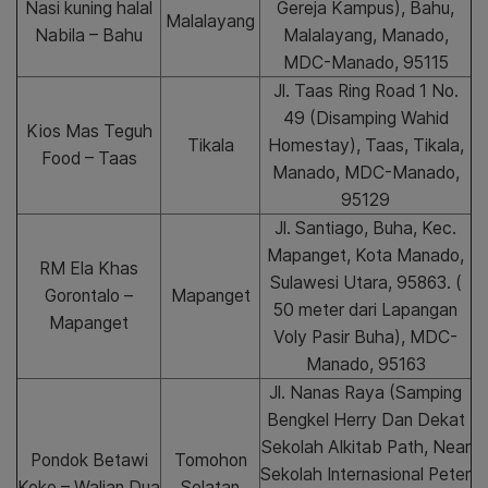
Nasi kuning halal
Gereja Kampus), Bahu,
Malalayang
Nabila – Bahu
Malalayang, Manado,
MDC-Manado, 95115
Jl. Taas Ring Road 1 No.
49 (Disamping Wahid
Kios Mas Teguh
Tikala
Homestay), Taas, Tikala,
Food – Taas
Manado, MDC-Manado,
95129
Jl. Santiago, Buha, Kec.
Mapanget, Kota Manado,
RM Ela Khas
Sulawesi Utara, 95863. (
Gorontalo –
Mapanget
50 meter dari Lapangan
Mapanget
Voly Pasir Buha), MDC-
Manado, 95163
Jl. Nanas Raya (Samping
Bengkel Herry Dan Dekat
Sekolah Alkitab Path, Near
Pondok Betawi
Tomohon
Sekolah Internasional Peter
Koko – Walian Dua
Selatan