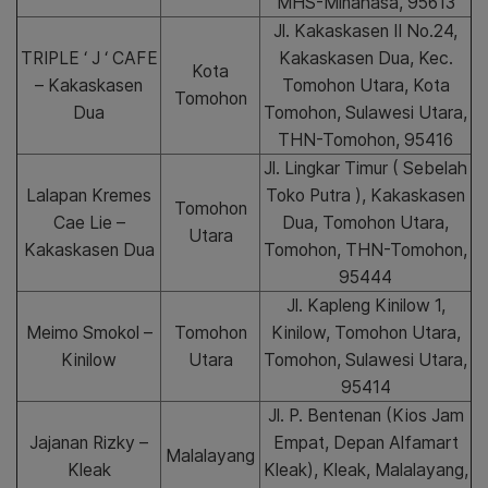
MHS-Minahasa, 95613
Jl. Kakaskasen II No.24,
TRIPLE ‘ J ‘ CAFE
Kakaskasen Dua, Kec.
Kota
– Kakaskasen
Tomohon Utara, Kota
Tomohon
Dua
Tomohon, Sulawesi Utara,
THN-Tomohon, 95416
Jl. Lingkar Timur ( Sebelah
Lalapan Kremes
Toko Putra ), Kakaskasen
Tomohon
Cae Lie –
Dua, Tomohon Utara,
Utara
Kakaskasen Dua
Tomohon, THN-Tomohon,
95444
Jl. Kapleng Kinilow 1,
Meimo Smokol –
Tomohon
Kinilow, Tomohon Utara,
Kinilow
Utara
Tomohon, Sulawesi Utara,
95414
Jl. P. Bentenan (Kios Jam
Jajanan Rizky –
Empat, Depan Alfamart
Malalayang
Kleak
Kleak), Kleak, Malalayang,