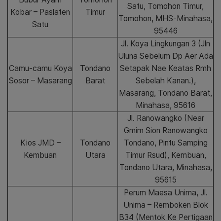
Satu, Tomohon Timur,
Kobar – Paslaten
Timur
Tomohon, MHS-Minahasa,
Satu
95446
Jl. Koya Lingkungan 3 (Jln
Uluna Sebelum Dp Aer Ada
Camu-camu Koya
Tondano
Setapak Nae Keatas Rmh
Sosor – Masarang
Barat
Sebelah Kanan.),
Masarang, Tondano Barat,
Minahasa, 95616
Jl. Ranowangko (Near
Gmim Sion Ranowangko
Kios JMD –
Tondano
Tondano, Pintu Samping
Kembuan
Utara
Timur Rsud), Kembuan,
Tondano Utara, Minahasa,
95615
Perum Maesa Unima, Jl.
Unima – Remboken Blok
B34 (Mentok Ke Pertigaan