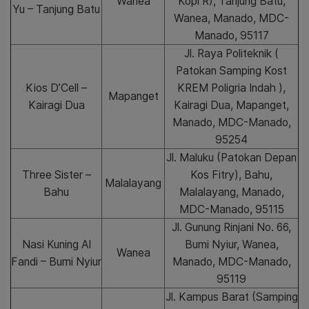
Wanea
Kopi R), Tanjung Batu,
Yu – Tanjung Batu
Wanea, Manado, MDC-
Manado, 95117
Jl. Raya Politeknik (
Patokan Samping Kost
Kios D’Cell –
KREM Poligria Indah ),
Mapanget
Kairagi Dua
Kairagi Dua, Mapanget,
Manado, MDC-Manado,
95254
Jl. Maluku (Patokan Depan
Three Sister –
Kos Fitry), Bahu,
Malalayang
Bahu
Malalayang, Manado,
MDC-Manado, 95115
Jl. Gunung Rinjani No. 66,
Nasi Kuning Al
Bumi Nyiur, Wanea,
Wanea
Fandi – Bumi Nyiur
Manado, MDC-Manado,
95119
Jl. Kampus Barat (Samping