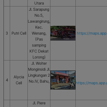
Utara
Jl. Sarapung
No.5,
Lawangirung,
Kec.
3
Putri Cell
Wenang,
https://maps.ap
(Pas
samping
KFC Dekat
Lorong)
Jl. Wolter
Monginsidi Jl.
Lingkungan 2
Alycia
4
No.IV, Bahu,
Cell
https://maps.ap
Jl. Piere