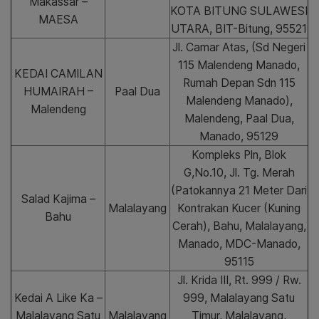
Makassar –
KOTA BITUNG SULAWESI
MAESA
UTARA, BIT-Bitung, 95521
Jl. Camar Atas, (Sd Negeri
115 Malendeng Manado,
KEDAI CAMILAN
Rumah Depan Sdn 115
HUMAIRAH –
Paal Dua
Malendeng Manado),
Malendeng
Malendeng, Paal Dua,
Manado, 95129
Kompleks Pln, Blok
G,No.10, Jl. Tg. Merah
(Patokannya 21 Meter Dari
Salad Kajima –
Malalayang
Kontrakan Kucer (Kuning
Bahu
Cerah), Bahu, Malalayang,
Manado, MDC-Manado,
95115
Jl. Krida III, Rt. 999 / Rw.
Kedai A Like Ka –
999, Malalayang Satu
Malalayang Satu
Malalayang
Timur, Malalayang,