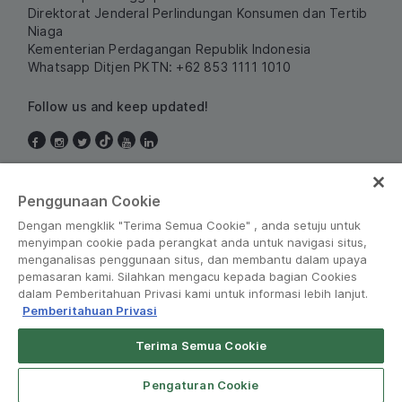
Direktorat Jenderal Perlindungan Konsumen dan Tertib
Niaga
Kementerian Perdagangan Republik Indonesia
Whatsapp Ditjen PKTN: +62 853 1111 1010
Follow us and keep updated!
Indonesia
Penggunaan Cookie
Dengan mengklik "Terima Semua Cookie" , anda setuju untuk
menyimpan cookie pada perangkat anda untuk navigasi situs,
menganalisas penggunaan situs, dan membantu dalam upaya
pemasaran kami. Silahkan mengacu kepada bagian Cookies
dalam Pemberitahuan Privasi kami untuk informasi lebih lanjut.
Pemberitahuan Privasi
Peraturan dan Kebijakan
•
Pemberitahuan Privasi
Terima Semua Cookie
© Grab 2010 - 2026
Open App
Grab Driver for Android
Pengaturan Cookie