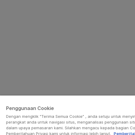
Penggunaan Cookie
Dengan mengklik "Terima Semua Cookie" , anda setuju untuk meny
perangkat anda untuk navigasi situs, menganalisas penggunaan si
dalam upaya pemasaran kami. Silahkan mengacu kepada bagian Co
Pemberitahuan Privasi kami untuk informasi lebih lanjut.
Pemberita