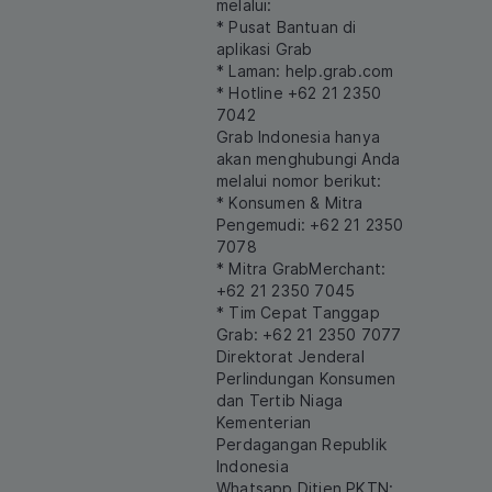
melalui:
* Pusat Bantuan di
aplikasi Grab
* Laman:
help.grab.com
* Hotline +62 21 2350
7042
Grab Indonesia hanya
akan menghubungi Anda
melalui nomor berikut:
* Konsumen & Mitra
Pengemudi: +62 21 2350
7078
* Mitra GrabMerchant:
+62 21 2350 7045
* Tim Cepat Tanggap
Grab: +62 21 2350 7077
Direktorat Jenderal
Perlindungan Konsumen
dan Tertib Niaga
Kementerian
Perdagangan Republik
Indonesia
Whatsapp Ditjen PKTN: