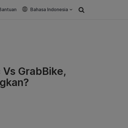
Bantuan
Bahasa Indonesia
c Vs GrabBike,
ngkan?