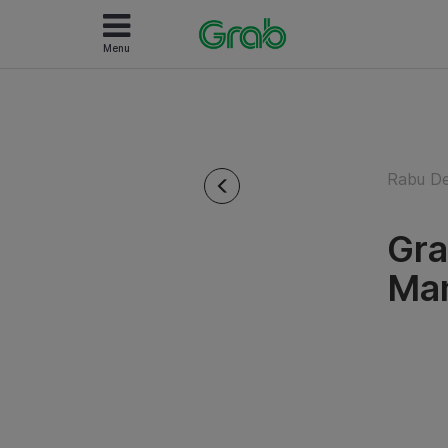
Menu
Rabu De
Gra
Man