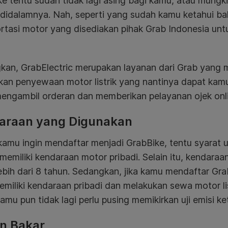
e tentu sudah tidak lagi asing bagi kamu, atau mungk
 didalamnya. Nah, seperti yang sudah kamu ketahui b
rtasi motor yang disediakan pihak Grab Indonesia un
kan, GrabElectric merupakan layanan dari Grab yang
kan penyewaan motor listrik yang nantinya dapat kam
engambil orderan dan memberikan pelayanan ojek onli
araan yang Digunakan
kamu ingin mendaftar menjadi GrabBike, tentu syarat
memiliki kendaraan motor pribadi. Selain itu, kendara
ebih dari 8 tahun. Sedangkan, jika kamu mendaftar Gra
emiliki kendaraan pribadi dan melakukan sewa motor l
amu pun tidak lagi perlu pusing memikirkan uji emisi ke
n Bakar