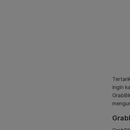
Tertari
ingin k
GrabBik
mengun
GrabE