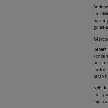
Sedang
memiki
bulanny
gunakan
Motor
Seperti
kendar
baik m
motor 
tetap hi
Nah, it
mengun
kamu s