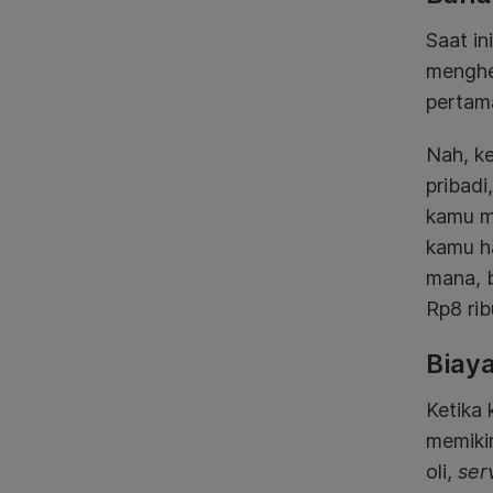
Saat i
menghe
pertam
Nah, k
pribad
kamu me
kamu ha
mana, b
Rp8 rib
Biay
Ketika
memikir
oli,
ser