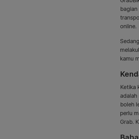
GrabBik
bagian
transpo
online.
Sedang
melaku
kamu m
Kend
Ketika 
adalah 
boleh l
perlu m
Grab. K
Baha