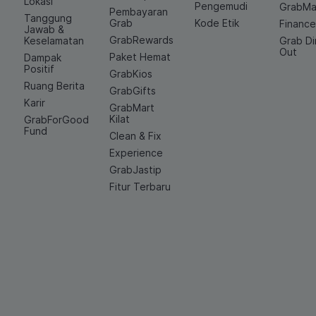
Lokasi
Pengemudi
GrabMa
Pembayaran
Tanggung
Grab
Kode Etik
Financ
Jawab &
GrabRewards
Keselamatan
Grab D
Out
Paket Hemat
Dampak
Positif
GrabKios
Ruang Berita
GrabGifts
Karir
GrabMart
Kilat
GrabForGood
Fund
Clean & Fix
Experience
GrabJastip
Fitur Terbaru