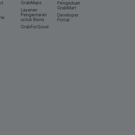
GrabMaps
rt
Pengaduan
GrabMart
Layanan
e
Pengantaran
Developer
ine
untuk Bisnis
Portal
GrabForGood