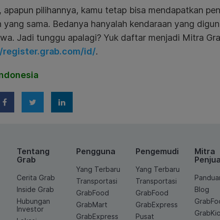
 apapun pilihannya, kamu tetap bisa mendapatkan pen
n yang sama. Bedanya hanyalah kendaraan yang digun
wa. Jadi tunggu apalagi? Yuk daftar menjadi Mitra Gr
//register.grab.com/id/
.
ndonesia
Tentang
Pengguna
Pengemudi
Mitra
Grab
Penjua
Yang Terbaru
Yang Terbaru
Cerita Grab
Pandua
Transportasi
Transportasi
Inside Grab
Blog
GrabFood
GrabFood
Hubungan
GrabFo
GrabMart
GrabExpress
Investor
GrabKi
GrabExpress
Pusat