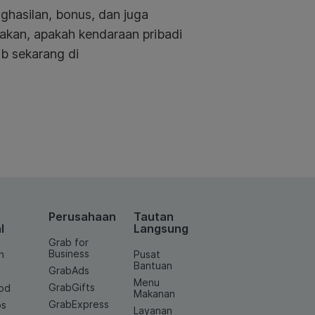
ghasilan, bonus, dan juga
akan, apakah kendaraan pribadi
ab sekarang di
Perusahaan
Tautan
l
Langsung
Grab for
Business
n
Pusat
Bantuan
GrabAds
Menu
GrabGifts
od
Makanan
GrabExpress
os
Layanan