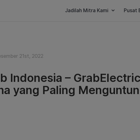
Jadilah Mitra Kami
Pusat 
sember 21st, 2022
b Indonesia – GrabElectri
a yang Paling Menguntu