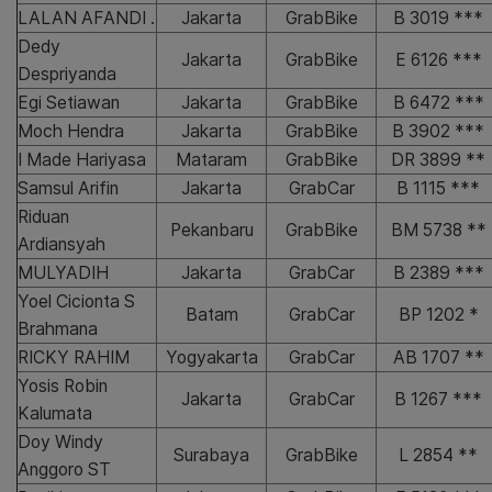
LALAN AFANDI .
Jakarta
GrabBike
B 3019 ***
Dedy
Jakarta
GrabBike
E 6126 ***
Despriyanda
Egi Setiawan
Jakarta
GrabBike
B 6472 ***
Moch Hendra
Jakarta
GrabBike
B 3902 ***
I Made Hariyasa
Mataram
GrabBike
DR 3899 **
Samsul Arifin
Jakarta
GrabCar
B 1115 ***
Riduan
Pekanbaru
GrabBike
BM 5738 **
Ardiansyah
MULYADIH
Jakarta
GrabCar
B 2389 ***
Yoel Cicionta S
Batam
GrabCar
BP 1202 *
Brahmana
RICKY RAHIM
Yogyakarta
GrabCar
AB 1707 **
Yosis Robin
Jakarta
GrabCar
B 1267 ***
Kalumata
Doy Windy
Surabaya
GrabBike
L 2854 **
Anggoro ST