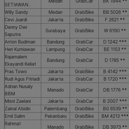
Medan
GrabCar
BK 1944 **
SETIAWAN .
Willy Sandy
Medan
GrabBike
BB 5026 **
Cevi Juardi
Jakarta
GrabBike
F 2621 **
Denny Dwi
Surabaya
GrabBike
W 6190 **
Saputra
Anton Budiman
Bandung
GrabCar
D 1242 ***
Heri Kurniawan
Lampung
GrabCar
BE 1153 **
Rajamalem
Bandung
GrabCar
D 1785 **
Ekayandi Keliat
Pras Towo
Jakarta
GrabBike
B 4142 ***
Rudi Agus Fitriadi
Jakarta
GrabCar
B 1720 ***
Adrian Nusaly
Manado
GrabCar
DB 1776 **
BBM
Misni Zaelani
Jakarta
GrabCar
B 2007 ***
Zainal Abidin
Palembang
GrabBike
BG 6539 **
Emil Salim
Pekanbaru
GrabBike
BM 4213 ***
Rahmat
Manado
GrabBike
DB 3973 **