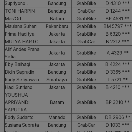
Supriyono .
Bandung
GrabBike
D 4310 ***
TONI HARPIN
Bandung
GrabCar
D 1244 ***
Mas’Od .
Batam
GrabBike
BP 4581 **
Maulana Suheri
Pekanbaru
GrabBike
BM 5797 ***
Prima Haditya
Jakarta
GrabBike
B 6320 ***
MULYA HARTO
Jakarta
GrabCar
B 2312 ***
Alif Andes Prana
Jakarta
GrabBike
A 4329 **
Setia
Eby Baihaqi
Jakarta
GrabBike
B 4224 ***
Didin Saprudin
Bandung
GrabBike
D 3365 ***
Rudy Setiyawan
Surabaya
GrabBike
L 5721 **
Hadi Sutrisno
Jakarta
GrabBike
B 4210 ***
YOUSHUA
APRIYANDI
Batam
GrabBike
BP 3210 **
SAPUTRA
Eddy Sudarto
Manado
GrabBike
DB 2906 **
Susiana Subrata
Bandung
GrabCar
D 1033 ***