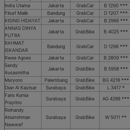
Indra Utama
Jakarta
GrabCar
B 1290 ***
Filsaf Malik
Bandung
GrabCar
D 1207 ***
KISING HIDAYAT
Jakarta
GrabCar
B 2966 ***
ANNAS DINYA
Jakarta
GrabBike
B 4025 ***
PUTRA
RAHMAT
Bandung
GrabCar
D 1296 ***
ISKANDAR
Kwee Agoes
Jakarta
GrabCar
B 2809 ***
Sendy
Jakarta
GrabBike
B 5958 ***
Ausasmitha
Muryono
Palembang
GrabBike
BG 4218 ***
Dian Al Kautsar
Surabaya
GrabBike
L 3417 *
Faris Kurnia
Surabaya
GrabBike
AG 4288 ***
Prayitno
Roihandy
Ainurrohman
Surabaya
GrabBike
W 5011 **
Nawwaf