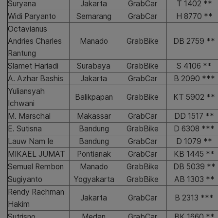
Suryana
Jakarta
GrabCar
T 1402 **
Widi Paryanto
Semarang
GrabCar
H 8770 **
Octavianus
Andries Charles
Manado
GrabBike
DB 2759 **
Rantung
Slamet Hariadi
Surabaya
GrabBike
S 4106 **
A. Azhar Bashis
Jakarta
GrabCar
B 2090 ***
Yuliansyah
Balikpapan
GrabBike
KT 5902 **
Ichwani
M. Marschal
Makassar
GrabCar
DD 1517 **
E. Sutisna
Bandung
GrabBike
D 6308 ***
Lauw Nam Ie
Bandung
GrabCar
D 1079 **
MIKAEL JUMAT
Pontianak
GrabCar
KB 1445 **
Semuel Rembon
Manado
GrabBike
DB 5039 **
Sugiyanto
Yogyakarta
GrabBike
AB 1303 **
Rendy Rachman
Jakarta
GrabCar
B 2313 ***
Hakim
Sutrisno
Medan
GrabCar
BK 1660 **