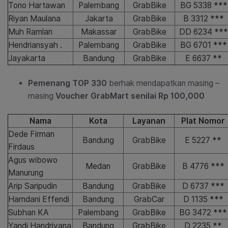
Tono Hartawan
Palembang
GrabBike
BG 5338 ***
Riyan Maulana
Jakarta
GrabBike
B 3312 ***
Muh Ramlan
Makassar
GrabBike
DD 6234 ***
Hendriansyah .
Palembang
GrabBike
BG 6701 ***
Jayakarta
Bandung
GrabBike
E 6637 **
Pemenang TOP 330
berhak mendapatkan masing –
masing
Voucher GrabMart senilai Rp 100,000
Nama
Kota
Layanan
Plat Nomor
Dede Firman
Bandung
GrabBike
E 5227 **
Firdaus
Agus wibowo
Medan
GrabBike
B 4776 ***
Manurung
Arip Saripudin
Bandung
GrabBike
D 6737 ***
Hamdani Effendi
Bandung
GrabCar
D 1135 ***
Subhan KA
Palembang
GrabBike
BG 3472 ***
Yandi Handriyana
Bandung
GrabBike
D 2235 **