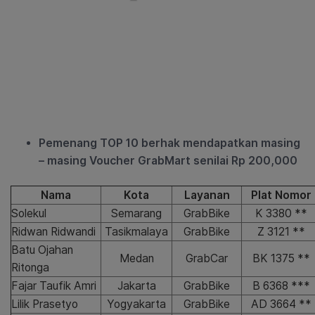
Pemenang TOP 10 berhak mendapatkan masing
– masing Voucher GrabMart senilai Rp 200,000
Nama
Kota
Layanan
Plat Nomor
Solekul
Semarang
GrabBike
K 3380 **
Ridwan Ridwandi
Tasikmalaya
GrabBike
Z 3121 **
Batu Ojahan
Medan
GrabCar
BK 1375 **
Ritonga
Fajar Taufik Amri
Jakarta
GrabBike
B 6368 ***
Lilik Prasetyo
Yogyakarta
GrabBike
AD 3664 **