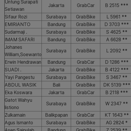
Untung Surapati
Jakarta
GrabCar
B 2515 ***
Setiawan
Sifaur Rozi
Surabaya
GrabBike
L 5961 **
EMIRIANTO
Bandung
GrabBike
D 3703 ***
Sudarmaji .
Surabaya
GrabBike
S 4625 **
IMAM SAFARI
Bandung
GrabBike
A 6628 **
Johanes
Surabaya
GrabBike
L 2092 **
William,Soewanto
Erwin Hendrawan
Bandung
GrabCar
D 1286 ***
SUADI .
Jakarta
GrabBike
B 4122 ***
Yayi Pangestu
Surabaya
GrabBike
S 3467 **
ABDUL WASIK
Bali
GrabBike
DK 5139 ***
Eka Koswara
Jakarta
GrabCar
B 2118 ***
Gatot Wahyu
Surabaya
GrabBike
W 2347 **
listiono
Zulkarnain
Balikpapan
GrabCar
KT 1643 **
Agus Ismanto
Surabaya
GrabBike
AG 2824 *
Asep Saipulah
Bandung
GrabBike
Z 2539 **