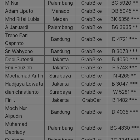
M Nur
Palembang
GrabBike
BG 5920 **
Adam Liputo
Manado
GrabBike
DB 5045 **
Mhd Rifai Lubis
Medan
GrabBike
BK 6356 ***
A Januardi
Palembang
GrabBike
BG 3935 **
Treno Fani
Bandung
GrabBike
D 4721 ***
Caprinto
Sri Wahyono
Bandung
GrabBike
B 3073 ***
Dedi Sutendi
Jakarta
GrabBike
B 4050 ***
Erni Fauziah
Jakarta
GrabBike
F 5743 ***
Mochamad Arifin
Surabaya
GrabBike
N 4265 **
Hadijaya Lowata
Jakarta
GrabBike
B 3047 ***
dian christianto
Surabaya
GrabBike
W 5281 **
Firli .
Jakarta
GrabCar
B 1482 ***
Moch Nur
Bandung
GrabBike
D 4035 ***
Alipudin
Muhamad
Palembang
GrabBike
BG 4830 ***
Depriady