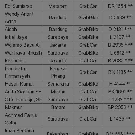
Edi Sumiarso
Mataram
GrabCar
DR 1654 **
Wendy Ariant
Bandung
GrabBike
D 5639 **
Adha
Aisah
Bandung
GrabBike
D 2131 ***
Iqbal Jaya
Surabaya
GrabBike
L 2197 **
Wdiarso Bayu Aji
Jakarta
GrabCar
B 2935 ***
Wahhayu Ningsih
Surabaya
GrabBike
L 6812 **
Iskandar .
Jakarta
GrabCar
B 2082 ***
Handrata
Pangkal
GrabCar
BN 1135 **
Firmansyah
Pinang
Hasan Kamal
Semarang
GrabBike
H 4144 **
Anita Siahaan SE
Medan
GrabCar
BK 1691 **
Otto Handojo, SH
Surabaya
GrabCar
L 1282 ***
Makmur
Batam
GrabBike
BP 2052 **
Achmad Fairus
Surabaya
GrabCar
L 1435 **
Qolbi
Iman Perdana
Pekanbaru
GrabBike
BM 6661 ***