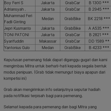
Boy Ferri S
Jakarta
GrabCar
B 1300 ***
Adriansyah .
Jakarta
GrabCar
B 2945 ***
Muhammad Feri
Medan
GrabBike
BK 2218 ***
Fadli Ginting
Jepri Kusmanto
Jakarta
GrabBike
A A535 ***
TONI PATONI
Jakarta
GrabCar
B 2821 ***
Syarifuddin
Makassar
GrabCar
DD 1589 **
Yantonius Gulo
Medan
GrabBike
B 4233 ***
Keputusan pemenang tidak dapat diganggu gugat dan kami
mengimbau Mitra untuk berhati-hati kepada segala bentuk
modus penipuan. (Grab tidak memungut biaya apapun dari
kompetisi ini)
Grab akan mengirimkan info selanjutnya seputar hadiah
pada notifikasi terpisah bagi para pemenang.
Selamat kepada para pemenang dan bagi Mitra yang