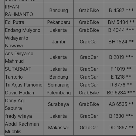
IRFAN
Bandung
GrabBike
B 4587 ***
RAHMANTO
Edi Putra
Pekanbaru
GrabBike
BM 5484 **
Endang Mulyono
Jakarta
GrabBike
B 4944 ***
Widayanto
Jambi
GrabCar
BH 1524 **
Nawawi
Aris Dinyarso
Jakarta
GrabCar
B 2819 ***
Mahmud
SUTARMAT
Jakarta
GrabCar
F 1019 **
Tantorio
Bandung
GrabCar
E 1218 **
Tri Agus Purnomo
Semarang
GrabCar
R 8776 **
David Hadian
Palembang
GrabBike
BG 6284 ***
Dony Agil
Surabaya
GrabBike
AG 6535 **
Saputra
fredy wijaya
Jakarta
GrabCar
B 1630 ***
Abdul Rachman
Makassar
GrabCar
DD 1867 **
Muchlis