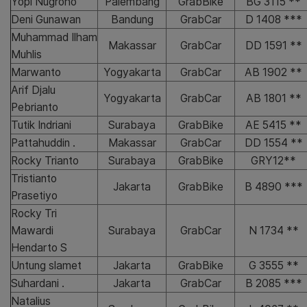
Yopi Nugroho
Palembang
GrabBike
BG 3115 **
Deni Gunawan
Bandung
GrabCar
D 1408 ***
Muhammad Ilham
Makassar
GrabCar
DD 1591 **
Muhlis
Marwanto
Yogyakarta
GrabCar
AB 1902 **
Arif Djalu
Yogyakarta
GrabCar
AB 1801 **
Pebrianto
Tutik Indriani
Surabaya
GrabBike
AE 5415 **
Pattahuddin .
Makassar
GrabCar
DD 1554 **
Rocky Trianto
Surabaya
GrabBike
GRY12**
Tristianto
Jakarta
GrabBike
B 4890 ***
Prasetiyo
Rocky Tri
Mawardi
Surabaya
GrabCar
N 1734 **
Hendarto S
Untung slamet
Jakarta
GrabBike
G 3555 **
Suhardani .
Jakarta
GrabCar
B 2085 ***
Natalius