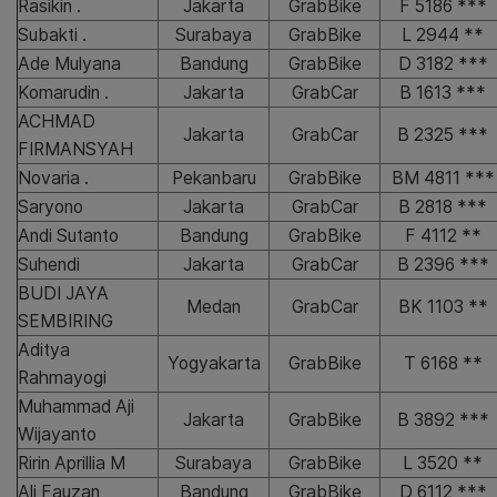
Rasikin .
Jakarta
GrabBike
F 5186 ***
Subakti .
Surabaya
GrabBike
L 2944 **
Ade Mulyana
Bandung
GrabBike
D 3182 ***
Komarudin .
Jakarta
GrabCar
B 1613 ***
ACHMAD
Jakarta
GrabCar
B 2325 ***
FIRMANSYAH
Novaria .
Pekanbaru
GrabBike
BM 4811 ***
Saryono
Jakarta
GrabCar
B 2818 ***
Andi Sutanto
Bandung
GrabBike
F 4112 **
Suhendi
Jakarta
GrabCar
B 2396 ***
BUDI JAYA
Medan
GrabCar
BK 1103 **
SEMBIRING
Aditya
Yogyakarta
GrabBike
T 6168 **
Rahmayogi
Muhammad Aji
Jakarta
GrabBike
B 3892 ***
Wijayanto
Ririn Aprillia M
Surabaya
GrabBike
L 3520 **
Ali Fauzan
Bandung
GrabBike
D 6112 ***