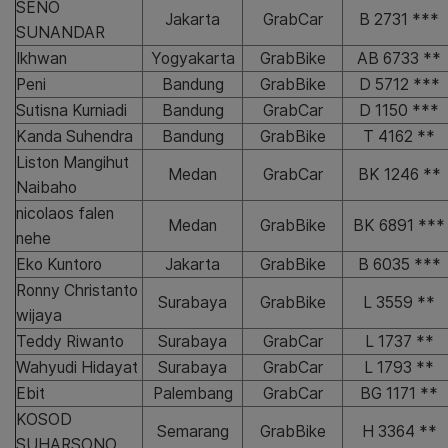
SENO
Jakarta
GrabCar
B 2731 ***
SUNANDAR
Ikhwan
Yogyakarta
GrabBike
AB 6733 **
Peni
Bandung
GrabBike
D 5712 ***
Sutisna Kurniadi
Bandung
GrabCar
D 1150 ***
Kanda Suhendra
Bandung
GrabBike
T 4162 **
Liston Mangihut
Medan
GrabCar
BK 1246 **
Naibaho
nicolaos falen
Medan
GrabBike
BK 6891 ***
nehe
Eko Kuntoro
Jakarta
GrabBike
B 6035 ***
Ronny Christanto
Surabaya
GrabBike
L 3559 **
wijaya
Teddy Riwanto
Surabaya
GrabCar
L 1737 **
Wahyudi Hidayat
Surabaya
GrabCar
L 1793 **
Ebit
Palembang
GrabCar
BG 1171 **
KOSOD
Semarang
GrabBike
H 3364 **
SUHARSONO