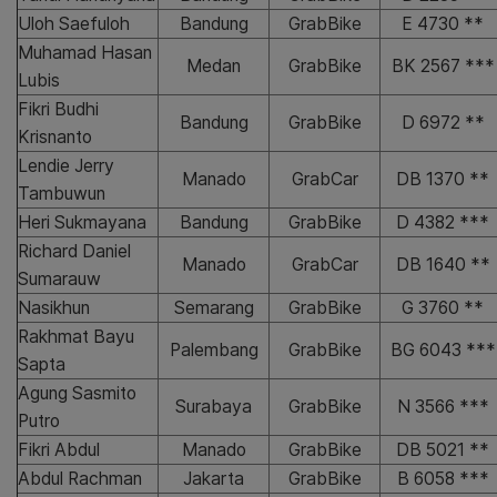
Uloh Saefuloh
Bandung
GrabBike
E 4730 **
Muhamad Hasan
Medan
GrabBike
BK 2567 ***
Lubis
Fikri Budhi
Bandung
GrabBike
D 6972 **
Krisnanto
Lendie Jerry
Manado
GrabCar
DB 1370 **
Tambuwun
Heri Sukmayana
Bandung
GrabBike
D 4382 ***
Richard Daniel
Manado
GrabCar
DB 1640 **
Sumarauw
Nasikhun
Semarang
GrabBike
G 3760 **
Rakhmat Bayu
Palembang
GrabBike
BG 6043 ***
Sapta
Agung Sasmito
Surabaya
GrabBike
N 3566 ***
Putro
Fikri Abdul
Manado
GrabBike
DB 5021 **
Abdul Rachman
Jakarta
GrabBike
B 6058 ***