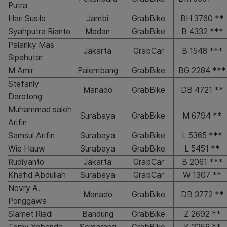
Putra
Hari Susilo
Jambi
GrabBike
BH 3760 **
Syahputra Rianto
Medan
GrabBike
B 4332 ***
Palanky Mas
Jakarta
GrabCar
B 1548 ***
Sipahutar
M Amir
Palembang
GrabBike
BG 2284 ***
Stefanly
Manado
GrabBike
DB 4721 **
Darotong
Muhammad saleh
Surabaya
GrabBike
M 6794 **
Arifin
Samsul Arifin
Surabaya
GrabBike
L 5365 ***
Wie Hauw
Surabaya
GrabBike
L 5451 **
Rudiyanto
Jakarta
GrabCar
B 2061 ***
Khafid Abdullah
Surabaya
GrabCar
W 1307 **
Novry A.
Manado
GrabBike
DB 3772 **
Ponggawa
Slamet Riadi
Bandung
GrabBike
Z 2692 **