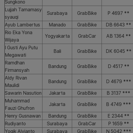
Sungkono
Lujjah Tamamasy
Surabaya
GrabBike
P 4697 **
syauqi
Ayub Lambertus
Manado
GrabBike
DB 6643 **
Rio Eka Yona
Yogyakarta
GrabCar
AB 1364 **
Wijaya
I Gusti Ayu Putu
Bali
GrabBike
DK 6045 **
Megawati
Ramdhan
Bandung
GrabBike
D 4517 **
Firmansyah
Aldy Rivan
Bandung
GrabBike
D 4679 ***
Maulidi
Sawarin Nasution
Jakarta
GrabBike
B 3137 ***
Muhammad
Jakarta
GrabBike
B 4749 ***
Fauzi Ghufron
Henry Gusnawan
Bandung
GrabBike
E 2344 **
Rudiyanto
Surabaya
GrabCar
P 1659 **
Yogik Alvianto
Surabaya
GrabBike
N 5042 ***