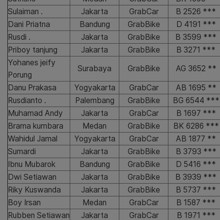
Sulaiman .
Jakarta
GrabCar
B 2526 ***
Dani Priatna
Bandung
GrabBike
D 4191 ***
Rusdi .
Jakarta
GrabBike
B 3599 ***
Priboy tanjung
Jakarta
GrabBike
B 3271 ***
Yohanes jeify
Surabaya
GrabBike
AG 3652 **
Porung
Danu Prakasa
Yogyakarta
GrabCar
AB 1695 **
Rusdianto .
Palembang
GrabBike
BG 6544 ***
Muhamad Andy
Jakarta
GrabCar
B 1697 ***
Brama kumbara
Medan
GrabBike
BK 6286 ***
Wahidul Jamal
Yogyakarta
GrabCar
AB 1877 **
Sumardi
Jakarta
GrabBike
B 3793 ***
Ibnu Mubarok
Bandung
GrabBike
D 5416 ***
Dwi Setiawan
Jakarta
GrabBike
B 3939 ***
Riky Kuswanda
Jakarta
GrabBike
B 5737 ***
Boy Irsan
Medan
GrabCar
B 1587 ***
Rubben Setiawan
Jakarta
GrabCar
B 1971 ***