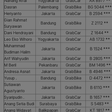
Nanang Rifai
Yogyakarta
GrabCar
AA 8977 **
Dasran
Palembang
GrabBike
BG 5044 ***
Heriyanto
Jakarta
GrabCar
B 2594 ***
Gian Rahmat
Bandung
GrabBike
Z 2112 **
Suryawan
Dani Hendrayani
Bandung
GrabCar
Z 1644 **
Leo Eko Wihoro
Yogyakarta
GrabCar
AB 1732 **
Muhammad
Jakarta
GrabCar
B 1524 ***
Budiman Halim
Arif Wahyudin
Jakarta
GrabCar
B 2805 ***
M Beril
Pekanbaru
GrabCar
BM 1496 **
Andresa Asnat
Jakarta
GrabBike
B 4946 ***
Yusup .
Bandung
GrabBike
D 4472 ***
Sutiawan
Jakarta
GrabBike
B 6110 ***
Agustyanto
Syaripudin .
Jakarta
GrabCar
B 1657 ***
Anang Setia Budi
Surabaya
GrabBike
S 5483 **
Anang Widayat
Balikpapan
GrabCar
KT 1817 **