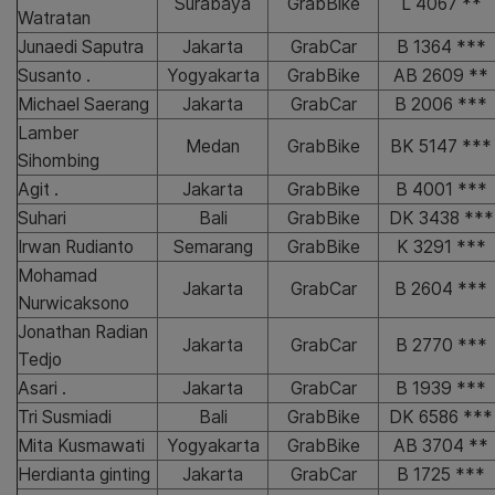
Surabaya
GrabBike
L 4067 **
Watratan
Junaedi Saputra
Jakarta
GrabCar
B 1364 ***
Susanto .
Yogyakarta
GrabBike
AB 2609 **
Michael Saerang
Jakarta
GrabCar
B 2006 ***
Lamber
Medan
GrabBike
BK 5147 ***
Sihombing
Agit .
Jakarta
GrabBike
B 4001 ***
Suhari
Bali
GrabBike
DK 3438 ***
Irwan Rudianto
Semarang
GrabBike
K 3291 ***
Mohamad
Jakarta
GrabCar
B 2604 ***
Nurwicaksono
Jonathan Radian
Jakarta
GrabCar
B 2770 ***
Tedjo
Asari .
Jakarta
GrabCar
B 1939 ***
Tri Susmiadi
Bali
GrabBike
DK 6586 ***
Mita Kusmawati
Yogyakarta
GrabBike
AB 3704 **
Herdianta ginting
Jakarta
GrabCar
B 1725 ***