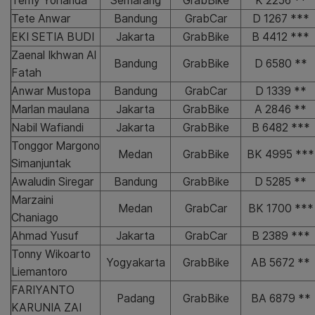
Temy Yohanda
Semarang
GrabBike
K 2256 **
Tete Anwar
Bandung
GrabCar
D 1267 ***
EKI SETIA BUDI
Jakarta
GrabBike
B 4412 ***
Zaenal Ikhwan Al
Bandung
GrabBike
D 6580 **
Fatah
Anwar Mustopa
Bandung
GrabCar
D 1339 **
Marlan maulana
Jakarta
GrabBike
A 2846 **
Nabil Wafiandi
Jakarta
GrabBike
B 6482 ***
Tonggor Margono
Medan
GrabBike
BK 4995 ***
Simanjuntak
Awaludin Siregar
Bandung
GrabBike
D 5285 **
Marzaini
Medan
GrabCar
BK 1700 ***
Chaniago
Ahmad Yusuf
Jakarta
GrabCar
B 2389 ***
Tonny Wikoarto
Yogyakarta
GrabBike
AB 5672 **
Liemantoro
FARIYANTO
Padang
GrabBike
BA 6879 **
KARUNIA ZAI