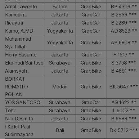
Arnol Lawento
Batam
GrabBike
BP 4306 **
Karnudin .
Jakarta
GrabCar
B 2956 ***
Ricayati
Jakarta
GrabCar
B 2289 ***
Karno, A.MD
Yogyakarta
GrabCar
AD 8523 **
Muhammad
Yogyakarta
GrabBike
AB 6808 **
Syaifullah
Herry Susanto
Jakarta
GrabCar
F 1517 **
Eko hadi Santoso
Surabaya
GrabBike
S 3758 ***
Alamsyah .
Jakarta
GrabBike
B 4891 ***
BORKAT
ROMAITO
Medan
GrabBike
BK 5647 ***
POHAN
YOS SANTOSO
Surabaya
GrabCar
AG 1622 **
Tohir
Surabaya
GrabBike
L 6002 **
Nila Desmita
Jakarta
GrabBike
B 6988 ***
I Ketut Paul
Bali
GrabBike
DK 5712 ***
Sudirmayasa