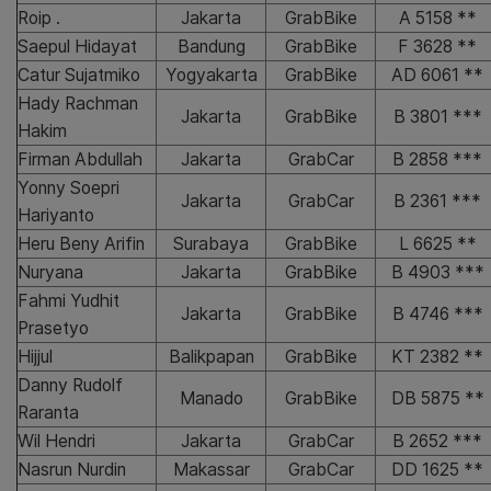
Roip .
Jakarta
GrabBike
A 5158 **
Saepul Hidayat
Bandung
GrabBike
F 3628 **
Catur Sujatmiko
Yogyakarta
GrabBike
AD 6061 **
Hady Rachman
Jakarta
GrabBike
B 3801 ***
Hakim
Firman Abdullah
Jakarta
GrabCar
B 2858 ***
Yonny Soepri
Jakarta
GrabCar
B 2361 ***
Hariyanto
Heru Beny Arifin
Surabaya
GrabBike
L 6625 **
Nuryana
Jakarta
GrabBike
B 4903 ***
Fahmi Yudhit
Jakarta
GrabBike
B 4746 ***
Prasetyo
Hijjul
Balikpapan
GrabBike
KT 2382 **
Danny Rudolf
Manado
GrabBike
DB 5875 **
Raranta
Wil Hendri
Jakarta
GrabCar
B 2652 ***
Nasrun Nurdin
Makassar
GrabCar
DD 1625 **