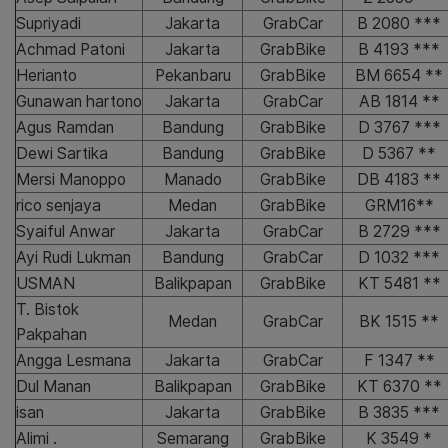
Supriyadi
Jakarta
GrabCar
B 2080 ***
Achmad Patoni
Jakarta
GrabBike
B 4193 ***
Herianto
Pekanbaru
GrabBike
BM 6654 **
Gunawan hartono
Jakarta
GrabCar
AB 1814 **
Agus Ramdan
Bandung
GrabBike
D 3767 ***
Dewi Sartika
Bandung
GrabBike
D 5367 **
Mersi Manoppo
Manado
GrabBike
DB 4183 **
rico senjaya
Medan
GrabBike
GRM16**
Syaiful Anwar
Jakarta
GrabCar
B 2729 ***
Ayi Rudi Lukman
Bandung
GrabCar
D 1032 ***
USMAN
Balikpapan
GrabBike
KT 5481 **
T. Bistok
Medan
GrabCar
BK 1515 **
Pakpahan
Angga Lesmana
Jakarta
GrabCar
F 1347 **
Dul Manan
Balikpapan
GrabBike
KT 6370 **
isan
Jakarta
GrabBike
B 3835 ***
Alimi .
Semarang
GrabBike
K 3549 *