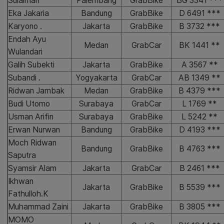
Sulaiman
Palembang
GrabBike
BG 3341 ***
Eka Jakaria
Bandung
GrabBike
D 6491 ***
Karyono .
Jakarta
GrabBike
B 3732 ***
Endah Ayu
Medan
GrabCar
BK 1441 **
Wulandari
Galih Subekti
Jakarta
GrabBike
A 3567 **
Subandi .
Yogyakarta
GrabCar
AB 1349 **
Ridwan Jambak
Medan
GrabBike
B 4379 ***
Budi Utomo
Surabaya
GrabCar
L 1769 **
Usman Arifin
Surabaya
GrabBike
L 5242 **
Erwan Nurwan
Bandung
GrabBike
D 4193 ***
Moch Ridwan
Bandung
GrabBike
B 4763 ***
Saputra
Syamsir Alam
Jakarta
GrabCar
B 2461 ***
Ikhwan
Jakarta
GrabBike
B 5539 ***
Fathulloh.K
Muhammad Zaini
Jakarta
GrabBike
B 3805 ***
MOMO