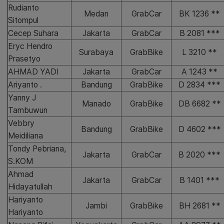
Rudianto
Medan
GrabCar
BK 1236 **
Sitompul
Cecep Suhara
Jakarta
GrabCar
B 2081 ***
Eryc Hendro
Surabaya
GrabBike
L 3210 **
Prasetyo
AHMAD YADI
Jakarta
GrabCar
A 1243 **
Ariyanto .
Bandung
GrabBike
D 2834 ***
Yanny J
Manado
GrabBike
DB 6682 **
Tambuwun
Vebbry
Bandung
GrabBike
D 4602 ***
Meidiliana
Tondy Pebriana,
Jakarta
GrabCar
B 2020 ***
S.KOM
Ahmad
Jakarta
GrabCar
B 1401 ***
Hidayatullah
Hariyanto
Jambi
GrabBike
BH 2681 **
Hariyanto