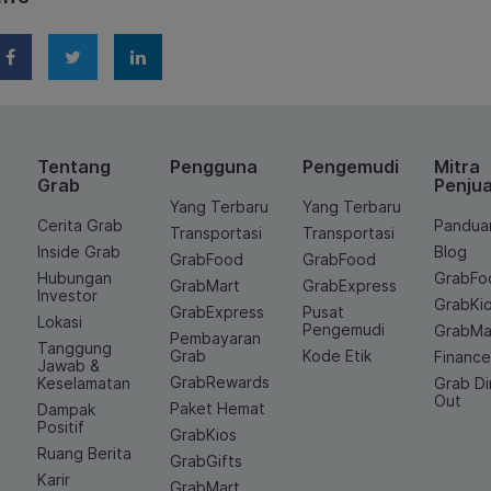
Tentang
Pengguna
Pengemudi
Mitra
Grab
Penjua
Yang Terbaru
Yang Terbaru
Cerita Grab
Pandua
Transportasi
Transportasi
Inside Grab
Blog
GrabFood
GrabFood
Hubungan
GrabFo
GrabMart
GrabExpress
Investor
GrabKi
GrabExpress
Pusat
Lokasi
Pengemudi
GrabMa
Pembayaran
Tanggung
Grab
Kode Etik
Financ
Jawab &
GrabRewards
Keselamatan
Grab D
Out
Paket Hemat
Dampak
Positif
GrabKios
Ruang Berita
GrabGifts
Karir
GrabMart