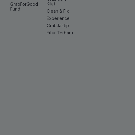
Kilat
GrabForGood
Fund
Clean & Fix
Experience
GrabJastip
Fitur Terbaru