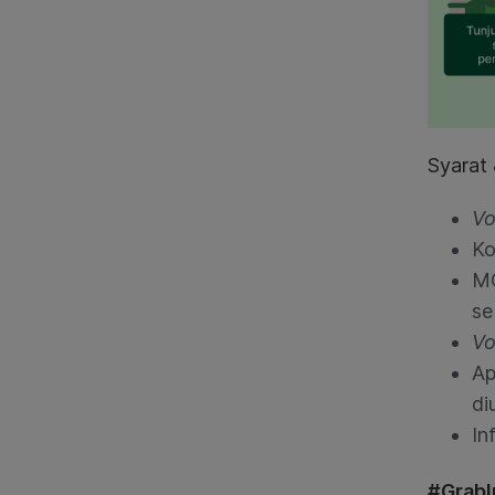
Syarat 
Vo
K
MO
se
Vo
Ap
di
In
#GrabI