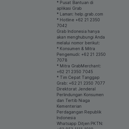
* Pusat Bantuan di
aplikasi Grab
* Laman:
help.grab.com
* Hotline +62 21 2350
7042
Grab Indonesia hanya
akan menghubungi Anda
melalui nomor berikut:
* Konsumen & Mitra
Pengemudi: +62 21 2350
7078
* Mitra GrabMerchant:
+62 21 2350 7045
* Tim Cepat Tanggap
Grab: +62 21 2350 7077
Direktorat Jenderal
Perlindungan Konsumen
dan Tertib Niaga
Kementerian
Perdagangan Republik
Indonesia
Whatsapp Ditjen PKTN: