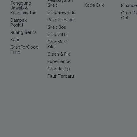
Pembayaran
Tanggung
Grab
Kode Etik
Financ
Jawab &
GrabRewards
Keselamatan
Grab D
Out
Paket Hemat
Dampak
Positif
GrabKios
Ruang Berita
GrabGifts
Karir
GrabMart
Kilat
GrabForGood
Fund
Clean & Fix
Experience
GrabJastip
Fitur Terbaru