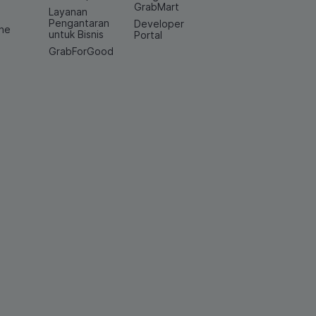
GrabMart
Layanan
e
Pengantaran
Developer
ine
untuk Bisnis
Portal
GrabForGood