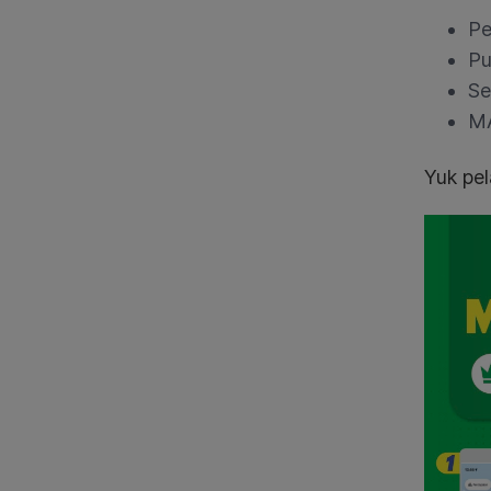
Pe
Pu
Se
MA
Yuk pel