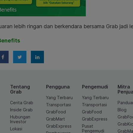
aran lebih ringan dan berkendara bersama Grab jadi 
enefits
Tentang
Pengguna
Pengemudi
Mitra
Grab
Penjua
Yang Terbaru
Yang Terbaru
Cerita Grab
Pandua
Transportasi
Transportasi
Inside Grab
Blog
GrabFood
GrabFood
Hubungan
GrabFo
GrabMart
GrabExpress
Investor
GrabKi
GrabExpress
Pusat
Lokasi
Pengemudi
GrabMa