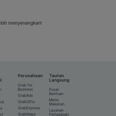
lebih menyenangkan!
Perusahaan
Tautan
l
Langsung
Grab for
Business
n
Pusat
Bantuan
GrabAds
Menu
GrabGifts
od
Makanan
GrabExpress
os
Layanan
GrabMaps
rt
Pengaduan