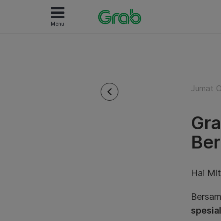
Menu
Jumat O
Gra
Ber
Hai Mit
Bersam
spesia