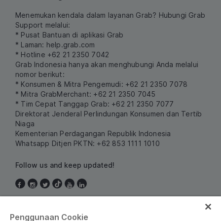
Menemukan kendala dalam layanan Grab? Hubungi Grab
Support melalui:
* Pusat Bantuan di aplikasi Grab
* Laman:
help.grab.com
* Hotline +62 21 2350 7042
Grab Indonesia hanya akan menghubungi Anda melalui
nomor berikut:
* Konsumen & Mitra Pengemudi: +62 21 2350 7078
* Mitra GrabMerchant: +62 21 2350 7045
* Tim Cepat Tanggap Grab: +62 21 2350 7077
Direktorat Jenderal Perlindungan Konsumen dan Tertib
Niaga
Kementerian Perdagangan Republik Indonesia
Whatsapp Ditjen PKTN: +62 853 1111 1010
Follow us and keep updated!
Indonesia
Penggunaan Cookie