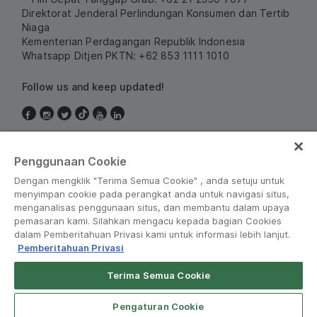
Direktorat Jenderal Perlindungan Konsumen dan Tertib
Niaga
Kementerian Perdagangan Republik Indonesia
Whatsapp Ditjen PKTN: +62 853 1111 1010
Follow us and keep updated!
Indonesia
Penggunaan Cookie
Dengan mengklik "Terima Semua Cookie" , anda setuju untuk
menyimpan cookie pada perangkat anda untuk navigasi situs,
menganalisas penggunaan situs, dan membantu dalam upaya
pemasaran kami. Silahkan mengacu kepada bagian Cookies
dalam Pemberitahuan Privasi kami untuk informasi lebih lanjut.
Pemberitahuan Privasi
Peraturan dan Kebijakan
•
Pemberitahuan Privasi
Terima Semua Cookie
© Grab 2010 - 2026
Open App
Grab Driver for Android
Pengaturan Cookie