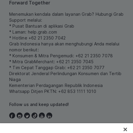
Forward Together
Menemukan kendala dalam layanan Grab? Hubungi Grab
Support melalui:
* Pusat Bantuan di aplikasi Grab
* Laman:
help.grab.com
* Hotline +62 21 2350 7042
Grab Indonesia hanya akan menghubungi Anda melalui
nomor berikut:
* Konsumen & Mitra Pengemudi: +62 21 2350 7078
* Mitra GrabMerchant: +62 21 2350 7045
* Tim Cepat Tanggap Grab: +62 21 2350 7077
Direktorat Jenderal Perlindungan Konsumen dan Tertib
Niaga
Kementerian Perdagangan Republik Indonesia
Whatsapp Ditjen PKTN: +62 853 1111 1010
Follow us and keep updated!
Indonesia