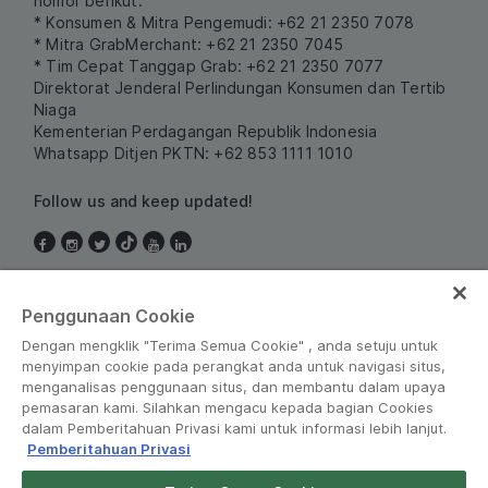
nomor berikut:
* Konsumen & Mitra Pengemudi: +62 21 2350 7078
* Mitra GrabMerchant: +62 21 2350 7045
* Tim Cepat Tanggap Grab: +62 21 2350 7077
Direktorat Jenderal Perlindungan Konsumen dan Tertib
Niaga
Kementerian Perdagangan Republik Indonesia
Whatsapp Ditjen PKTN: +62 853 1111 1010
Follow us and keep updated!
Indonesia
Penggunaan Cookie
Dengan mengklik "Terima Semua Cookie" , anda setuju untuk
menyimpan cookie pada perangkat anda untuk navigasi situs,
menganalisas penggunaan situs, dan membantu dalam upaya
pemasaran kami. Silahkan mengacu kepada bagian Cookies
dalam Pemberitahuan Privasi kami untuk informasi lebih lanjut.
Pemberitahuan Privasi
Peraturan dan Kebijakan
•
Pemberitahuan Privasi