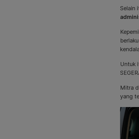
Selain 
adminis
Kepemil
berlaku
kendala
Untuk 
SEGERA
Mitra 
yang te