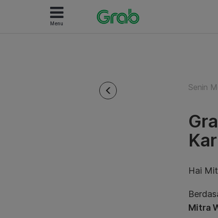
Menu
Senin M
Gra
Kar
Hai Mi
Berdas
Mitra 