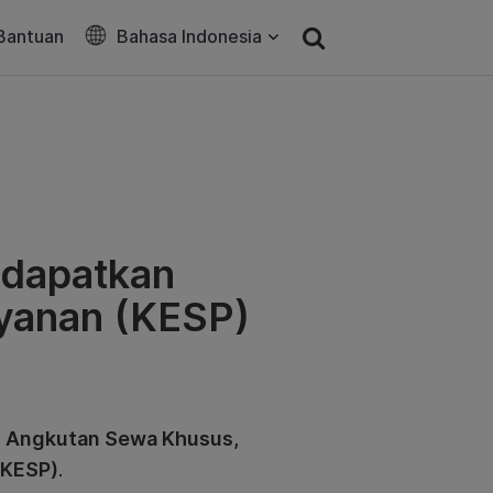
Bantuan
Bahasa Indonesia
ndapatkan
ayanan (KESP)
n Angkutan Sewa Khusus,
(KESP)
.