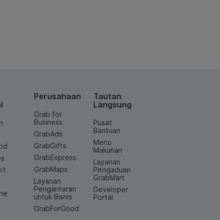
Perusahaan
Tautan
l
Langsung
Grab for
Business
n
Pusat
Bantuan
GrabAds
Menu
GrabGifts
od
Makanan
GrabExpress
os
Layanan
GrabMaps
rt
Pengaduan
GrabMart
Layanan
e
Pengantaran
Developer
ine
untuk Bisnis
Portal
GrabForGood