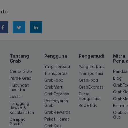
nfo
Tentang
Pengguna
Pengemudi
Mitra
Grab
Penjua
Yang Terbaru
Yang Terbaru
Cerita Grab
Pandua
Transportasi
Transportasi
Inside Grab
Blog
GrabFood
GrabFood
Hubungan
GrabFo
GrabMart
GrabExpress
Investor
GrabKi
GrabExpress
Pusat
Lokasi
Pengemudi
GrabMa
Pembayaran
Tanggung
Grab
Kode Etik
Financ
Jawab &
GrabRewards
Keselamatan
Grab D
Out
Paket Hemat
Dampak
Positif
GrabKios