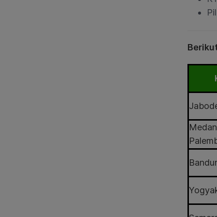
Pi
Beriku
Jabod
Medan
Palem
Bandu
Yogyak