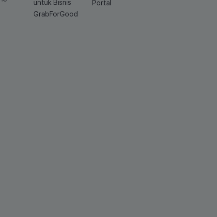
untuk Bisnis
Portal
GrabForGood