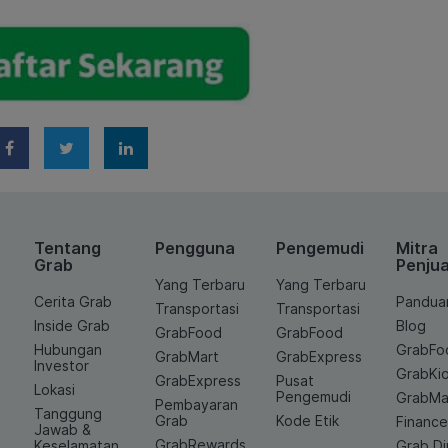
Tentang
Pengguna
Pengemudi
Mitra
Grab
Penjua
Yang Terbaru
Yang Terbaru
Cerita Grab
Pandua
Transportasi
Transportasi
Inside Grab
Blog
GrabFood
GrabFood
Hubungan
GrabFo
GrabMart
GrabExpress
Investor
GrabKi
GrabExpress
Pusat
Lokasi
Pengemudi
GrabMa
Pembayaran
Tanggung
Grab
Kode Etik
Financ
Jawab &
GrabRewards
Keselamatan
Grab D