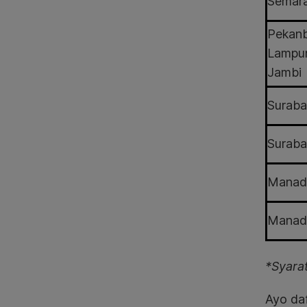
Semar
Pekanb
Lampun
Jambi
Surab
Surab
Manad
Manad
*Syara
Ayo daf