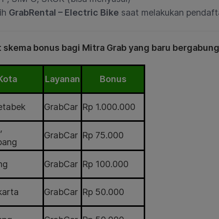
lih
GrabRental – Electric Bike
saat melakukan pendaft
t skema bonus bagi Mitra Grab yang baru bergabung
Kota
Layanan
Bonus
etabek
GrabCar
Rp 1.000.000
,
GrabCar
Rp 75.000
bang
ng
GrabCar
Rp 100.000
arta
GrabCar
Rp 50.000