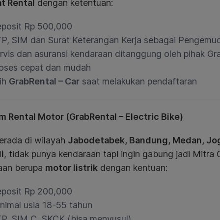
t Rental
dengan ketentuan:
posit Rp 500,000
P, SIM dan Surat Keterangan Kerja sebagai Pengemudi
rvis dan asuransi kendaraan ditanggung oleh pihak Gr
oses cepat dan mudah
lih
GrabRental – Car
saat melakukan pendaftaran
m Rental Motor (GrabRental – Electric Bike)
erada di wilayah
Jabodetabek, Bandung, Medan, Jog
i
, tidak punya kendaraan tapi ingin gabung jadi Mitra
aan berupa
motor listrik
dengan kentuan:
posit Rp 200,000
nimal usia 18-55 tahun
P, SIM C, SKCK (bisa menyusul)