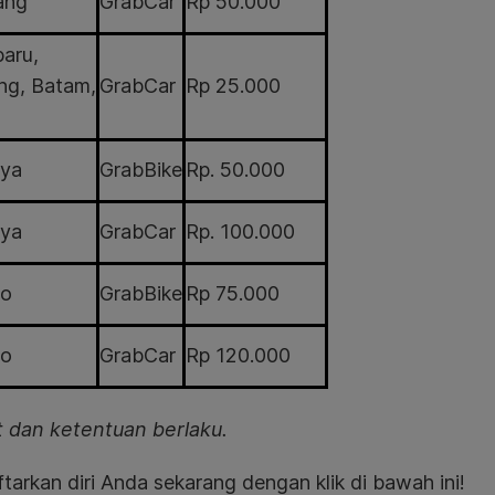
ang
GrabCar
Rp 50.000
aru,
g, Batam,
GrabCar
Rp 25.000
aya
GrabBike
Rp. 50.000
aya
GrabCar
Rp. 100.000
o
GrabBike
Rp 75.000
o
GrabCar
Rp 120.000
t dan ketentuan berlaku.
tarkan diri Anda sekarang dengan klik di bawah ini!