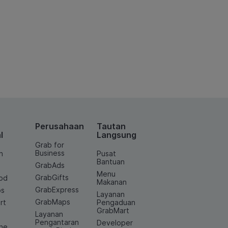
Perusahaan
Tautan
l
Langsung
Grab for
Business
n
Pusat
Bantuan
GrabAds
Menu
GrabGifts
od
Makanan
GrabExpress
os
Layanan
GrabMaps
rt
Pengaduan
GrabMart
Layanan
e
Pengantaran
Developer
ine