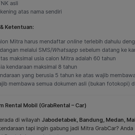
NK asli
kening atas nama sendiri
 & Ketentuan:
lon Mitra harus mendaftar
online
terlebih dahulu den
dangan melalui SMS/
Whatsapp
sebelum datang ke
ka
tas maksimal usia calon Mitra adalah 60 tahun
ia kendaraan maksimal 8 tahun
ndaraan yang berusia 5 tahun ke atas wajib membawa Se
jib membawa semua dokumen asli (bukan fotokopi) d
m Rental Mobil (GrabRental – Car)
erada di wilayah
Jabodetabek, Bandung, Medan, Ma
endaraan tapi ingin gabung jadi Mitra GrabCar? Anda 