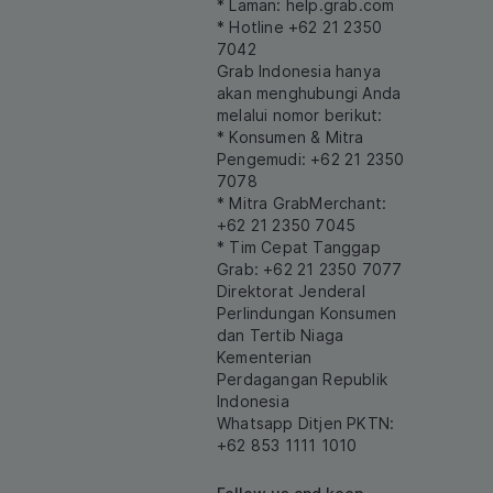
* Laman:
help.grab.com
* Hotline +62 21 2350
7042
Grab Indonesia hanya
akan menghubungi Anda
melalui nomor berikut:
* Konsumen & Mitra
Pengemudi: +62 21 2350
7078
* Mitra GrabMerchant:
+62 21 2350 7045
* Tim Cepat Tanggap
Grab: +62 21 2350 7077
Direktorat Jenderal
Perlindungan Konsumen
dan Tertib Niaga
Kementerian
Perdagangan Republik
Indonesia
Whatsapp Ditjen PKTN:
+62 853 1111 1010