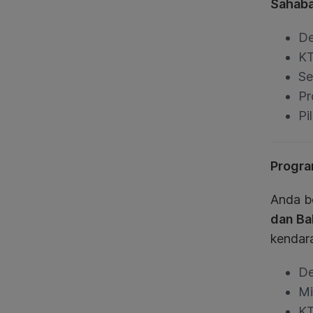
Sahaba
De
KT
Se
Pr
Pi
Progra
Anda b
dan Bal
kendar
De
Mi
KT