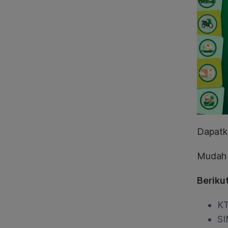
Dapatk
Mudah 
Beriku
KT
SI