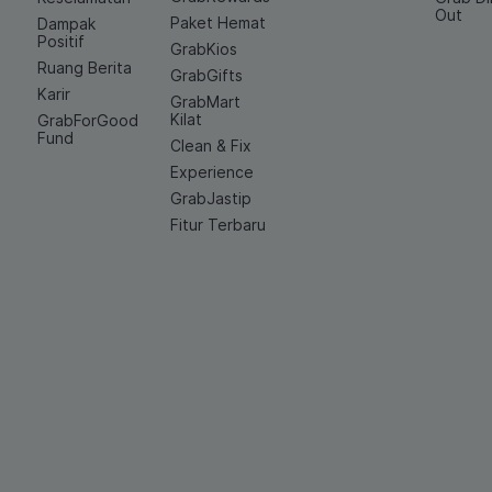
Out
Paket Hemat
Dampak
Positif
GrabKios
Ruang Berita
GrabGifts
Karir
GrabMart
Kilat
GrabForGood
Fund
Clean & Fix
Experience
GrabJastip
Fitur Terbaru