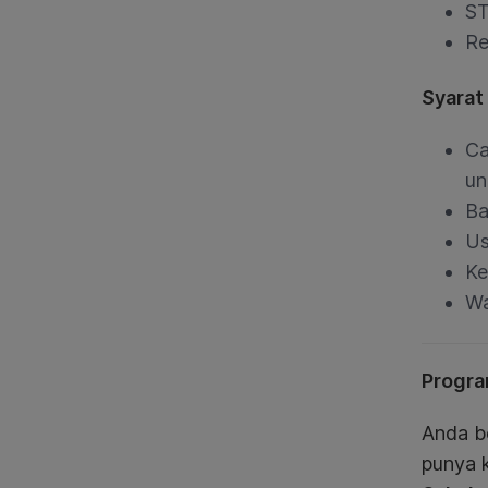
ST
Re
Syarat
Ca
un
Ba
Us
Ke
Wa
Progra
Anda b
punya k