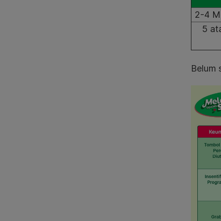
2-4 M
5 at
Belum s