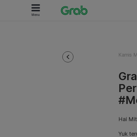
Menu
Kamis M
Gra
Pe
#Me
Hai Mi
Yuk ter