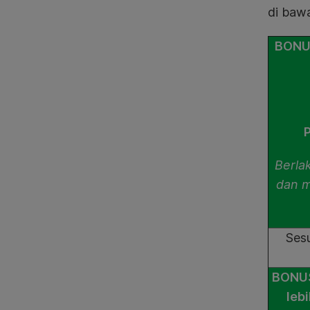
di bawa
BONUS
P
Berlak
dan m
Ses
BONUS
leb