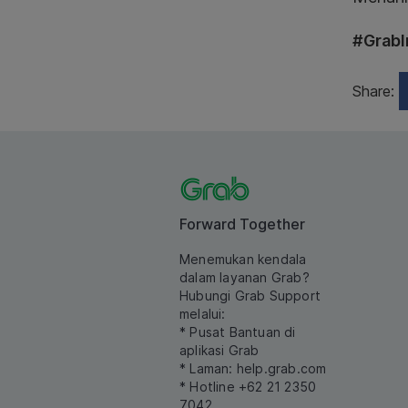
#GrabI
Share:
Forward Together
Menemukan kendala
dalam layanan Grab?
Hubungi Grab Support
melalui:
* Pusat Bantuan di
aplikasi Grab
* Laman:
help.grab.com
* Hotline +62 21 2350
7042