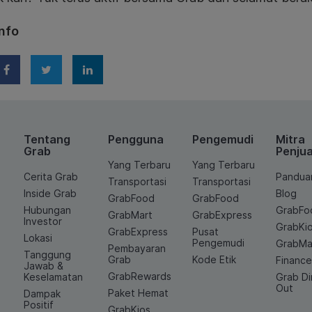
nfo
Tentang
Pengguna
Pengemudi
Mitra
Grab
Penjua
Yang Terbaru
Yang Terbaru
Cerita Grab
Pandua
Transportasi
Transportasi
Inside Grab
Blog
GrabFood
GrabFood
Hubungan
GrabFo
GrabMart
GrabExpress
Investor
GrabKi
GrabExpress
Pusat
Lokasi
Pengemudi
GrabMa
Pembayaran
Tanggung
Grab
Kode Etik
Financ
Jawab &
GrabRewards
Keselamatan
Grab D
Out
Paket Hemat
Dampak
Positif
GrabKios