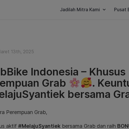
Jadilah Mitra Kami
Pusat 
aret 13th, 2025
bBike Indonesia – Khusus 
rempuan Grab
. Keun
lajuSyantiek bersama Gr
tra Perempuan Grab,
us aktif
#MelajuSyantiek
bersama Grab dan raih
BON