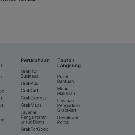
Perusahaan
Tautan
l
Langsung
Grab for
Business
n
Pusat
Bantuan
GrabAds
Menu
GrabGifts
od
Makanan
GrabExpress
os
Layanan
GrabMaps
rt
Pengaduan
GrabMart
Layanan
e
Pengantaran
Developer
ine
untuk Bisnis
Portal
GrabForGood